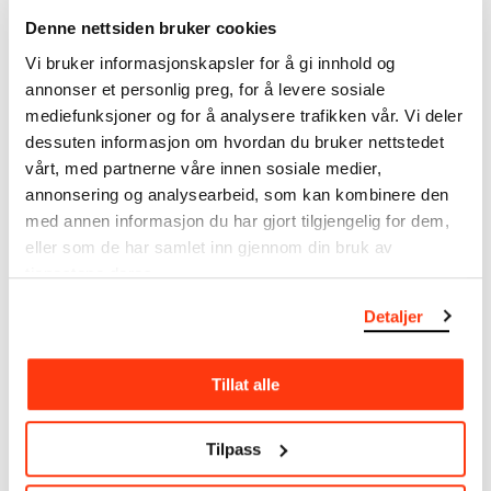
forbehold om at feil kan forekomme.
Denne nettsiden bruker cookies
Vi bruker informasjonskapsler for å gi innhold og
MUNCHs samling består av over 42 000 unike
annonser et personlig preg, for å levere sosiale
museumsobjekter, inkludert nærmere 27 000 unike
mediefunksjoner og for å analysere trafikken vår. Vi deler
kunstverk. I tillegg til den ekstraordinære samlingen
dessuten informasjon om hvordan du bruker nettstedet
som
Edvard Munch
testamenterte til Oslo
vårt, med partnerne våre innen sosiale medier,
kommune i 1940, rommer museet også samlingene
til Rolf Stenersen, Amaldus Nielsen og Ludvig O.
annonsering og analysearbeid, som kan kombinere den
Ravensberg.
med annen informasjon du har gjort tilgjengelig for dem,
eller som de har samlet inn gjennom din bruk av
Mer
o
m MUNCHs
samling
tjenestene deres.
Detaljer
Les mer om bruk av våre avfotograferinger og
kreditering
Tillat alle
Les mer om arbeidet med å digitalisere Munchs
Tilpass
kunstnerskap