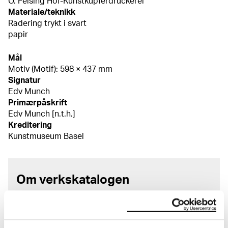
O. Felsing Hof-Kunstkupferdruckerei
Materiale/teknikk
Radering trykt i svart
papir
Mål
Motiv (Motif): 598 × 437 mm
Signatur
Edv Munch
Primærpåskrift
Edv Munch [n.t.h.]
Kreditering
Kunstmuseum Basel
Om verkskatalogen
I verkskatalogen kan du søke i hele Edvard Munchs
kunstnerskap. Verkskatalogen utbedres jevnlig i
samsvar med den nyeste forskningen. Vi tar