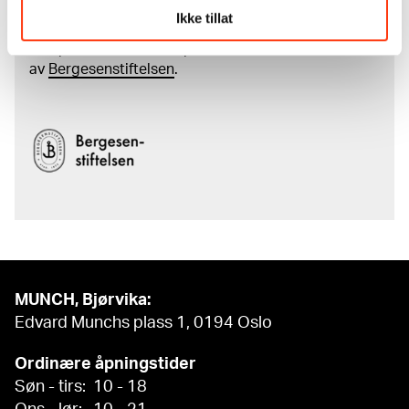
Den digitale tilgjengeliggjøringen av museets
Ikke tillat
samling og katalogen over Edvard Munchs
komplette kunstnerskap er støttet
av
Bergesenstiftelsen
.
MUNCH, Bjørvika:
Edvard Munchs plass 1, 0194 Oslo
Ordinære åpningstider
Søn - tirs: 10 - 18