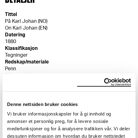
Tittel
På Karl Johan (NO)
On Karl Johan (EN)
Datering
1880
Klassifikasjon
Tegninger
Redskap/materiale
Penn
Riflet papir
Mål
Papir (Sheet): 154 × 203 × 0,08 mm
Sekundærpåskrift
Denne nettsiden bruker cookies
E. Munch 80 [penn, blått blekk, n.t.v.] // På Karl Johan
Vi bruker informasjonskapsler for å gi innhold og
[penn, blått blekk, nede i midten] [begge påskrifter
annonser et personlig preg, for å levere sosiale
sannsynligvis Inger] // Denne side. [blyant, n.t.h., ukjent]
mediefunksjoner og for å analysere trafikken vår. Vi deler
Kreditering
dessuten informasjon om hvordan du bruker nettstedet
Munchmuseet