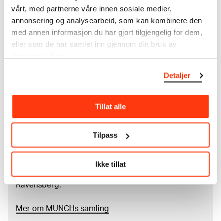
vårt, med partnerne våre innen sosiale medier,
annonsering og analysearbeid, som kan kombinere den
med annen informasjon du har gjort tilgjengelig for dem,
Om verkskatalogen
eller som de har samlet inn gjennom din bruk av
tjenestene deres.
I verkskatalogen kan du søke i hele Edvard Munchs
kunstnerskap. Verkskatalogen utbedres jevnlig i
Detaljer
samsvar med den nyeste forskningen. Vi tar
forbehold om at feil kan forekomme.
Tillat alle
MUNCHs samling består av over 42 000 unike
museumsobjekter, inkludert nærmere 27 000 unike
Tilpass
kunstverk. I tillegg til den ekstraordinære samlingen
som
Edvard Munch
testamenterte til Oslo
kommune i 1940, rommer museet også samlingene
Ikke tillat
til Rolf Stenersen, Amaldus Nielsen og Ludvig O.
Ravensberg.
Mer
o
m MUNCHs
samling