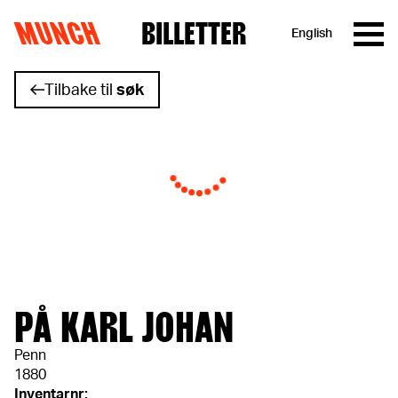
MUNCH
BILLETTER
English
Hopp til innhold
Tilbake til
søk
PÅ KARL JOHAN
Penn
1880
Inventarnr: