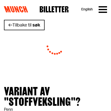
MUNCH
BILLETTER
English
Hopp til innhold
Tilbake til
søk
VARIANT AV
"STOFFVEKSLING"?
Penn