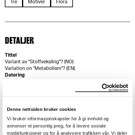
Tre
Motiver
Flora
DETALJER
Tittel
Variant av "Stoffveksling"? (NO)
Variation on "Metabolism"? (EN)
Datering
1908
Klassifikasjon
Tegninger
Redskap/materiale
Denne nettsiden bruker cookies
Penn
Vi bruker informasjonskapsler for å gi innhold og
Velinpapir
annonser et personlig preg, for å levere sosiale
Mål
mediefunksjoner og for å analysere trafikken vår. Vi deler