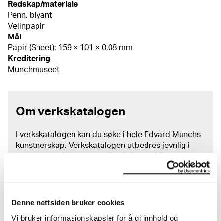
Redskap/materiale
Penn, blyant
Velinpapir
Mål
Papir (Sheet): 159 × 101 × 0,08 mm
Kreditering
Munchmuseet
Om verkskatalogen
I verkskatalogen kan du søke i hele Edvard Munchs
kunstnerskap. Verkskatalogen utbedres jevnlig i
samsvar med den nyeste forskningen. Vi tar
forbehold om at feil kan forekomme.
MUNCHs samling består av over 42 000 unike
museumsobjekter, inkludert nærmere 27 000 unike
Denne nettsiden bruker cookies
kunstverk. I tillegg til den ekstraordinære samlingen
Vi bruker informasjonskapsler for å gi innhold og