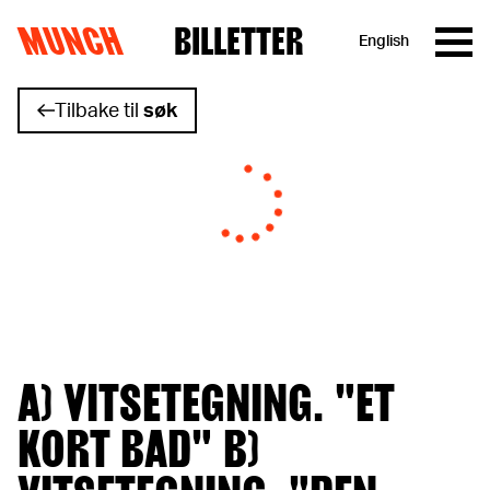
MUNCH
BILLETTER
English
Hopp til innhold
Tilbake til
søk
A) VITSETEGNING. "ET
KORT BAD" B)