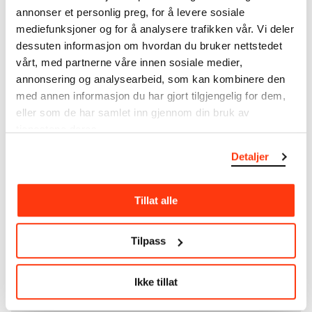
som
Edvard Munch
testamenterte til Oslo
annonser et personlig preg, for å levere sosiale
kommune i 1940, rommer museet også samlingene
mediefunksjoner og for å analysere trafikken vår. Vi deler
til Rolf Stenersen, Amaldus Nielsen og Ludvig O.
dessuten informasjon om hvordan du bruker nettstedet
Ravensberg.
vårt, med partnerne våre innen sosiale medier,
annonsering og analysearbeid, som kan kombinere den
Mer
o
m MUNCHs
samling
med annen informasjon du har gjort tilgjengelig for dem,
eller som de har samlet inn gjennom din bruk av
tjenestene deres.
Les mer om bruk av våre avfotograferinger og
kreditering
Detaljer
Les mer om arbeidet med å digitalisere Munchs
kunstnerskap
Tillat alle
Den digitale tilgjengeliggjøringen av museets
Tilpass
samling og katalogen over Edvard Munchs
komplette kunstnerskap er støttet
av
Bergesenstiftelsen
.
Ikke tillat