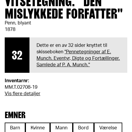
VITSETEGNING. "DEN
MISLYKKEDE FORFATTER"
Penn, blyant
1878
Dette er en av 32 sider knyttet til
32
skisseboken
"Pennetegninger af E.
Munch. Eventyr, Digte og Fortællinger.
Samlede af P. A. Munch."
Inventarnr:
MM.T.02708-19
Vis flere detaljer
EMNER
Barn
Kvinne
Mann
Bord
Værelse