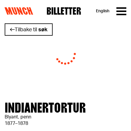
MUNCH
BILLETTER
English
Hopp til innhold
Tilbake til
søk
INDIANERTORTUR
Blyant, penn
1877–1878