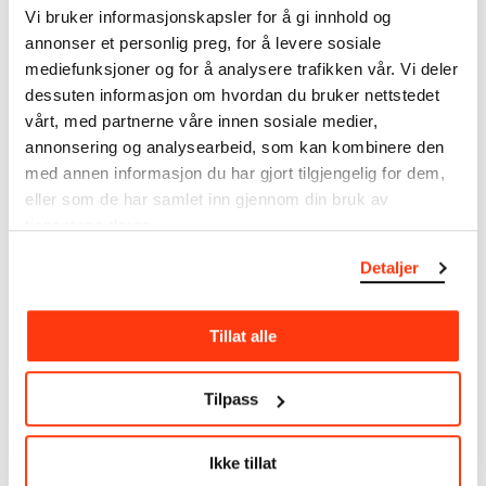
museumsobjekter, inkludert nærmere 27 000 unike
Vi bruker informasjonskapsler for å gi innhold og
kunstverk. I tillegg til den ekstraordinære samlingen
annonser et personlig preg, for å levere sosiale
som
Edvard Munch
testamenterte til Oslo
mediefunksjoner og for å analysere trafikken vår. Vi deler
kommune i 1940, rommer museet også samlingene
dessuten informasjon om hvordan du bruker nettstedet
til Rolf Stenersen, Amaldus Nielsen og Ludvig O.
vårt, med partnerne våre innen sosiale medier,
Ravensberg.
annonsering og analysearbeid, som kan kombinere den
med annen informasjon du har gjort tilgjengelig for dem,
Mer
o
m MUNCHs
samling
eller som de har samlet inn gjennom din bruk av
tjenestene deres.
Les mer om bruk av våre avfotograferinger og
Detaljer
kreditering
Les mer om arbeidet med å digitalisere Munchs
Tillat alle
kunstnerskap
Tilpass
Den digitale tilgjengeliggjøringen av museets
samling og katalogen over Edvard Munchs
komplette kunstnerskap er støttet
Ikke tillat
av
Bergesenstiftelsen
.