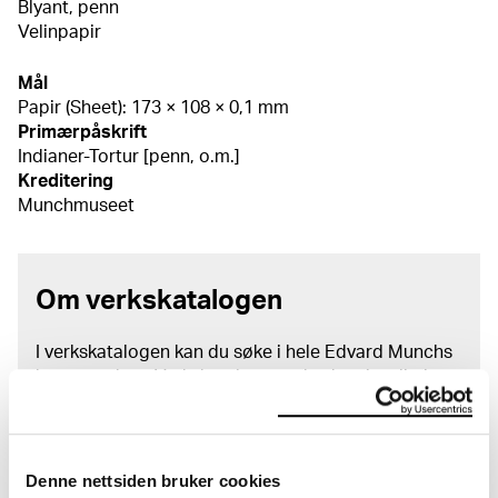
Blyant, penn
Velinpapir
Mål
Papir (Sheet): 173 × 108 × 0,1 mm
Primærpåskrift
Indianer-Tortur [penn, o.m.]
Kreditering
Munchmuseet
Om verkskatalogen
I verkskatalogen kan du søke i hele Edvard Munchs
kunstnerskap. Verkskatalogen utbedres jevnlig i
samsvar med den nyeste forskningen. Vi tar
forbehold om at feil kan forekomme.
MUNCHs samling består av over 42 000 unike
Denne nettsiden bruker cookies