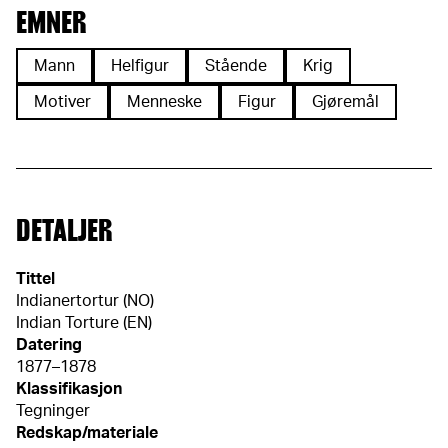
EMNER
Mann
Helfigur
Stående
Krig
Motiver
Menneske
Figur
Gjøremål
DETALJER
Tittel
Indianertortur (NO)
Indian Torture (EN)
Datering
1877–1878
Klassifikasjon
Tegninger
Redskap/materiale