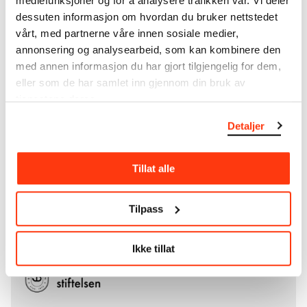
mediefunksjoner og for å analysere trafikken vår. Vi deler
dessuten informasjon om hvordan du bruker nettstedet
Mer
o
m MUNCHs
samling
vårt, med partnerne våre innen sosiale medier,
annonsering og analysearbeid, som kan kombinere den
med annen informasjon du har gjort tilgjengelig for dem,
Les mer om bruk av våre avfotograferinger og
eller som de har samlet inn gjennom din bruk av
kreditering
tjenestene deres.
Les mer om arbeidet med å digitalisere Munchs
Detaljer
kunstnerskap
Tillat alle
Den digitale tilgjengeliggjøringen av museets
samling og katalogen over Edvard Munchs
komplette kunstnerskap er støttet
Tilpass
av
Bergesenstiftelsen
.
Ikke tillat