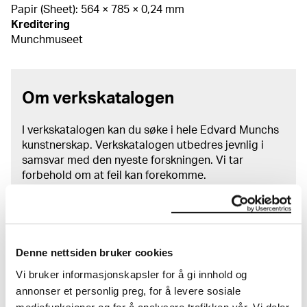
Papir (Sheet): 564 × 785 × 0,24 mm
Kreditering
Munchmuseet
Om verkskatalogen
I verkskatalogen kan du søke i hele Edvard Munchs
kunstnerskap. Verkskatalogen utbedres jevnlig i
samsvar med den nyeste forskningen. Vi tar
forbehold om at feil kan forekomme.
MUNCHs samling består av over 42 000 unike
museumsobjekter, inkludert nærmere 27 000 unike
kunstverk. I tillegg til den ekstraordinære samlingen
Denne nettsiden bruker cookies
som
Edvard Munch
testamenterte til Oslo
kommune i 1940, rommer museet også samlingene
Vi bruker informasjonskapsler for å gi innhold og
til Rolf Stenersen, Amaldus Nielsen og Ludvig O.
annonser et personlig preg, for å levere sosiale
Ravensberg.