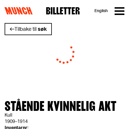
MUNCH
BILLETTER
English
Hopp til innhold
Tilbake til
søk
STÅENDE KVINNELIG AKT
Kull
1909–1914
Inventarnr: