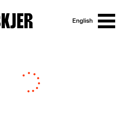
SKJER
English