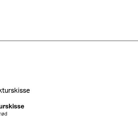
urskisse
 rød