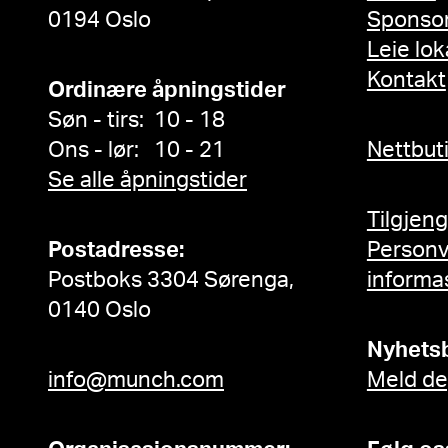
0194 Oslo
Sponso
Leie lok
Kontakt
Ordinære åpningstider
Søn - tirs: 10 - 18
Ons - lør: 10 - 21
Nettbut
Se alle åpningstider
Tilgjen
Postadresse:
Person
Postboks 3304 Sørenga,
informa
0140 Oslo
Nyhets
info@munch.com
Meld de