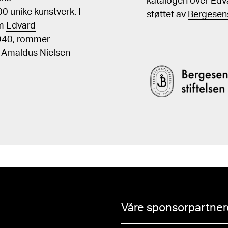
katalogen over Edv
 unike kunstverk. I
støttet av
Bergesens
om
Edvard
1940, rommer
, Amaldus Nielsen
Våre sponsorpartnere