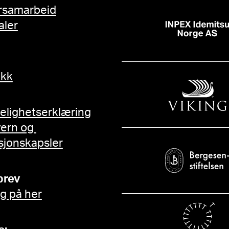
rsamarbeid
aler
ikk
gelighetserklæring
vern og
sjonskapsler
brev
g på her