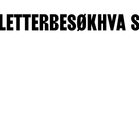
LETTER
BESØK
HVA 