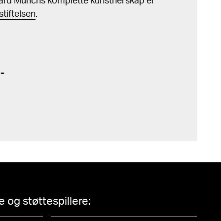
ard Munchs komplette kunstnerskap er
tiftelsen
.
 og støttespillere: