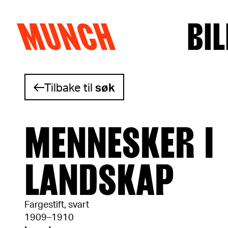
MUNCH
BIL
Hopp til innhold
Tilbake til
søk
MENNESKER I
LANDSKAP
Fargestift, svart
1909–1910