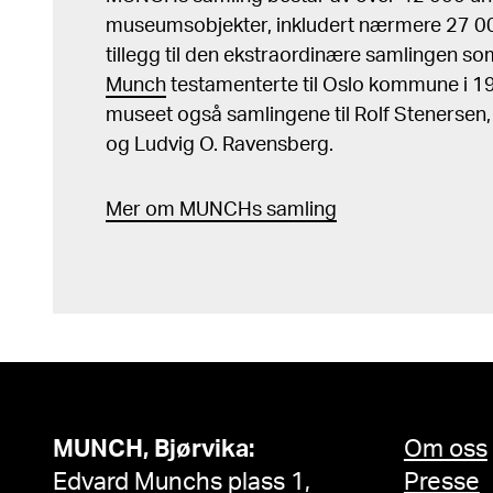
museumsobjekter, inkludert nærmere 27 000
tillegg til den ekstraordinære samlingen s
Munch
testamenterte til Oslo kommune i 
museet også samlingene til Rolf Stenersen
og Ludvig O. Ravensberg.
Mer
o
m MUNCHs
samling
MUNCH, Bjørvika:
Om oss
Edvard Munchs plass 1,
Presse