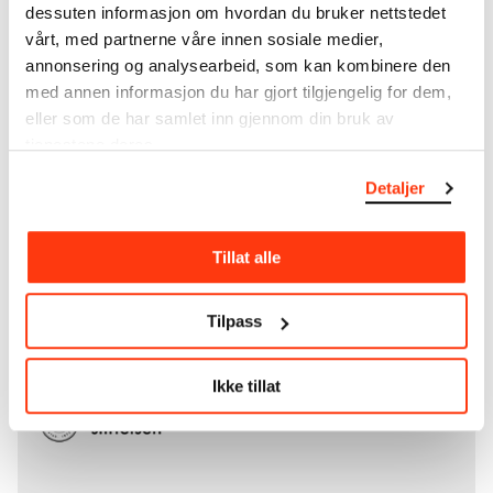
Mer
o
m MUNCHs
samling
dessuten informasjon om hvordan du bruker nettstedet
vårt, med partnerne våre innen sosiale medier,
annonsering og analysearbeid, som kan kombinere den
Les mer om bruk av våre avfotograferinger og
med annen informasjon du har gjort tilgjengelig for dem,
kreditering
eller som de har samlet inn gjennom din bruk av
tjenestene deres.
Les mer om arbeidet med å digitalisere Munchs
Detaljer
kunstnerskap
Den digitale tilgjengeliggjøringen av museets
Tillat alle
samling og katalogen over Edvard Munchs
komplette kunstnerskap er støttet
av
Bergesenstiftelsen
.
Tilpass
Ikke tillat