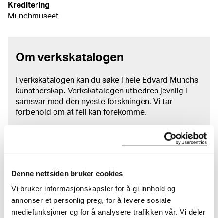
Kreditering
Munchmuseet
Om verkskatalogen
I verkskatalogen kan du søke i hele Edvard Munchs
kunstnerskap. Verkskatalogen utbedres jevnlig i
samsvar med den nyeste forskningen. Vi tar
forbehold om at feil kan forekomme.
MUNCHs samling består av over 42 000 unike
museumsobjekter, inkludert nærmere 27 000 unike
kunstverk. I tillegg til den ekstraordinære samlingen
som
Edvard Munch
testamenterte til Oslo
Denne nettsiden bruker cookies
kommune i 1940, rommer museet også samlingene
Vi bruker informasjonskapsler for å gi innhold og
til Rolf Stenersen, Amaldus Nielsen og Ludvig O.
Ravensberg.
annonser et personlig preg, for å levere sosiale
mediefunksjoner og for å analysere trafikken vår. Vi deler