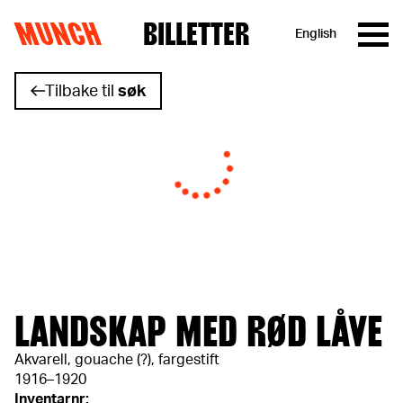
MUNCH
BILLETTER
English
Hopp til innhold
Tilbake til
søk
LANDSKAP MED RØD LÅVE
Akvarell, gouache (?), fargestift
1916–1920
Inventarnr: