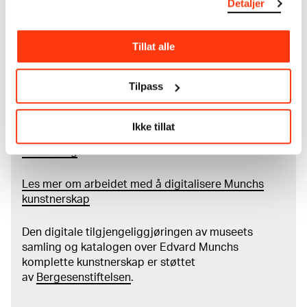
Detaljer
som
Edvard Munch
testamenterte til Oslo
kommune i 1940, rommer museet også samlingene
til Rolf Stenersen, Amaldus Nielsen og Ludvig O.
Tillat alle
Ravensberg.
Tilpass
Mer
o
m MUNCHs
samling
Ikke tillat
Les mer om bruk av våre avfotograferinger og
kreditering
Les mer om arbeidet med å digitalisere Munchs
kunstnerskap
Den digitale tilgjengeliggjøringen av museets
samling og katalogen over Edvard Munchs
komplette kunstnerskap er støttet
av
Bergesenstiftelsen
.