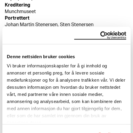
Kreditering
Munchmuseet
Portrettert
Johan Martin Stenersen, Sten Stenersen
Bibliografi
Edvard Munch: Portretter, utst. kat. MM, 1994, kat. nr.
166 / ill. s. 278
Denne nettsiden bruker cookies
Vi bruker informasjonskapsler for å gi innhold og
Om verkskatalogen
annonser et personlig preg, for å levere sosiale
mediefunksjoner og for å analysere trafikken vår. Vi deler
I verkskatalogen kan du søke i hele Edvard Munchs
dessuten informasjon om hvordan du bruker nettstedet
kunstnerskap. Verkskatalogen utbedres jevnlig i
vårt, med partnerne våre innen sosiale medier,
samsvar med den nyeste forskningen. Vi tar
annonsering og analysearbeid, som kan kombinere den
forbehold om at feil kan forekomme.
med annen informasjon du har gjort tilgjengelig for dem,
eller som de har samlet inn gjennom din bruk av
MUNCHs samling består av over 42 000 unike
tjenestene deres.
museumsobjekter, inkludert nærmere 27 000 unike
kunstverk. I tillegg til den ekstraordinære samlingen