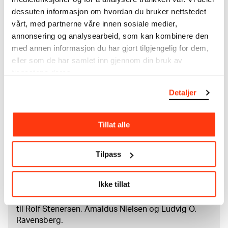
Papir (Sheet): 188 × 289 × 0,19 mm
dessuten informasjon om hvordan du bruker nettstedet
Kreditering
vårt, med partnerne våre innen sosiale medier,
Munchmuseet
annonsering og analysearbeid, som kan kombinere den
med annen informasjon du har gjort tilgjengelig for dem,
eller som de har samlet inn gjennom din bruk av
Om verkskatalogen
tjenestene deres.
Detaljer
I verkskatalogen kan du søke i hele Edvard Munchs
kunstnerskap. Verkskatalogen utbedres jevnlig i
samsvar med den nyeste forskningen. Vi tar
Tillat alle
forbehold om at feil kan forekomme.
MUNCHs samling består av over 42 000 unike
Tilpass
museumsobjekter, inkludert nærmere 27 000 unike
kunstverk. I tillegg til den ekstraordinære samlingen
Ikke tillat
som
Edvard Munch
testamenterte til Oslo
kommune i 1940, rommer museet også samlingene
til Rolf Stenersen, Amaldus Nielsen og Ludvig O.
Ravensberg.