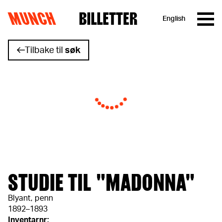
MUNCH
BILLETTER
English
Hopp til innhold
Tilbake til
søk
STUDIE TIL "MADONNA"
Blyant, penn
1892–1893
Inventarnr: