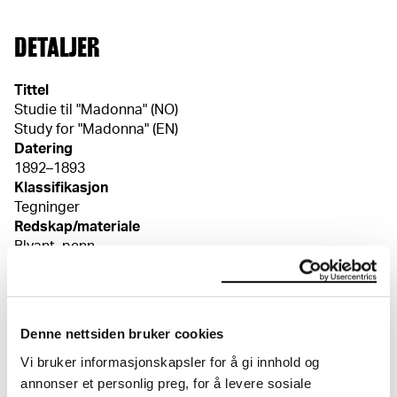
DETALJER
Tittel
Studie til "Madonna" (NO)
Study for "Madonna" (EN)
Datering
1892–1893
Klassifikasjon
Tegninger
Redskap/materiale
Blyant, penn
Velinpapir
Mål
Papir (Sheet): 350 × 263 × 0,2 mm
Denne nettsiden bruker cookies
Kreditering
Vi bruker informasjonskapsler for å gi innhold og
Munchmuseet
annonser et personlig preg, for å levere sosiale
Bibliografi