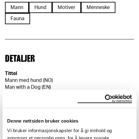
Mann
Hund
Motiver
Menneske
Fauna
DETALJER
Tittel
Mann med hund (NO)
Man with a Dog (EN)
Datering
1932–1933
Klassifikasjon
Tegninger
Denne nettsiden bruker cookies
Redskap/materiale
Vi bruker informasjonskapsler for å gi innhold og
Penn
annonser et personlig preg, for å levere sosiale