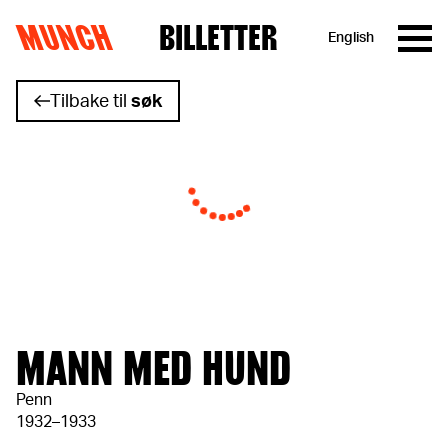
MUNCH
BILLETTER
English
Hopp til innhold
Tilbake til
søk
MANN MED HUND
Penn
1932–1933