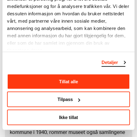
Velinpapir
mediefunksjoner og for å analysere trafikken vår. Vi deler
Mål
dessuten informasjon om hvordan du bruker nettstedet
Papir (Sheet): 106 × 179 × 0,17 mm
vårt, med partnerne våre innen sosiale medier,
Kreditering
annonsering og analysearbeid, som kan kombinere den
Munchmuseet
med annen informasjon du har gjort tilgjengelig for dem,
eller som de har samlet inn gjennom din bruk av
tjenestene deres.
Om verkskatalogen
Detaljer
I verkskatalogen kan du søke i hele Edvard Munchs
kunstnerskap. Verkskatalogen utbedres jevnlig i
Tillat alle
samsvar med den nyeste forskningen. Vi tar
forbehold om at feil kan forekomme.
Tilpass
MUNCHs samling består av over 42 000 unike
museumsobjekter, inkludert nærmere 27 000 unike
Ikke tillat
kunstverk. I tillegg til den ekstraordinære samlingen
som
Edvard Munch
testamenterte til Oslo
kommune i 1940, rommer museet også samlingene