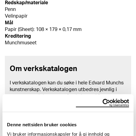
Redskap/materiale
Penn
Velinpapir
Mål
Papir (Sheet): 108 × 179 × 0,17 mm
Kreditering
Munchmuseet
Om verkskatalogen
I verkskatalogen kan du søke i hele Edvard Munchs
kunstnerskap. Verkskatalogen utbedres jevnlig i
samsvar med den nyeste forskningen. Vi tar
forbehold om at feil kan forekomme.
MUNCHs samling består av over 42 000 unike
museumsobjekter, inkludert nærmere 27 000 unike
Denne nettsiden bruker cookies
kunstverk. I tillegg til den ekstraordinære samlingen
Vi bruker informasjonskapsler for å gi innhold og