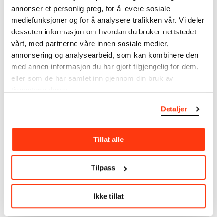
som
Edvard Munch
testamenterte til Oslo
annonser et personlig preg, for å levere sosiale
kommune i 1940, rommer museet også samlingene
mediefunksjoner og for å analysere trafikken vår. Vi deler
til Rolf Stenersen, Amaldus Nielsen og Ludvig O.
dessuten informasjon om hvordan du bruker nettstedet
Ravensberg.
vårt, med partnerne våre innen sosiale medier,
annonsering og analysearbeid, som kan kombinere den
Mer
o
m MUNCHs
samling
med annen informasjon du har gjort tilgjengelig for dem,
eller som de har samlet inn gjennom din bruk av
tjenestene deres.
Les mer om bruk av våre avfotograferinger og
kreditering
Detaljer
Les mer om arbeidet med å digitalisere Munchs
kunstnerskap
Tillat alle
Den digitale tilgjengeliggjøringen av museets
Tilpass
samling og katalogen over Edvard Munchs
komplette kunstnerskap er støttet
av
Bergesenstiftelsen
.
Ikke tillat