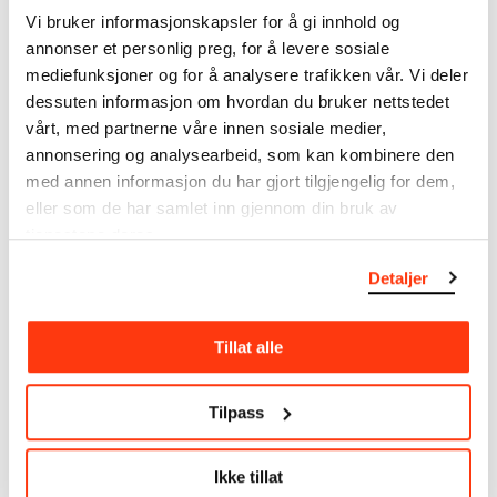
museumsobjekter, inkludert nærmere 27 000 unike
Vi bruker informasjonskapsler for å gi innhold og
kunstverk. I tillegg til den ekstraordinære samlingen
annonser et personlig preg, for å levere sosiale
som
Edvard Munch
testamenterte til Oslo
mediefunksjoner og for å analysere trafikken vår. Vi deler
kommune i 1940, rommer museet også samlingene
dessuten informasjon om hvordan du bruker nettstedet
til Rolf Stenersen, Amaldus Nielsen og Ludvig O.
vårt, med partnerne våre innen sosiale medier,
Ravensberg.
annonsering og analysearbeid, som kan kombinere den
med annen informasjon du har gjort tilgjengelig for dem,
Mer
o
m MUNCHs
samling
eller som de har samlet inn gjennom din bruk av
tjenestene deres.
Les mer om bruk av våre avfotograferinger og
Detaljer
kreditering
Les mer om arbeidet med å digitalisere Munchs
Tillat alle
kunstnerskap
Tilpass
Den digitale tilgjengeliggjøringen av museets
samling og katalogen over Edvard Munchs
komplette kunstnerskap er støttet
Ikke tillat