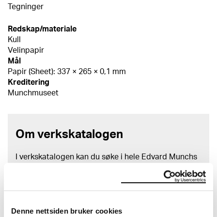
Tegninger
Redskap/materiale
Kull
Velinpapir
Mål
Papir (Sheet): 337 × 265 × 0,1 mm
Kreditering
Munchmuseet
Om verkskatalogen
I verkskatalogen kan du søke i hele Edvard Munchs
kunstnerskap. Verkskatalogen utbedres jevnlig i
samsvar med den nyeste forskningen. Vi tar
forbehold om at feil kan forekomme.
Denne nettsiden bruker cookies
MUNCHs samling består av over 42 000 unike