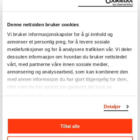
Datering
1918
Klassifikasjon
Denne nettsiden bruker cookies
Tegninger
Redskap/materiale
Vi bruker informasjonskapsler for å gi innhold og
Fargestift, flere farger
annonser et personlig preg, for å levere sosiale
Velinpapir
mediefunksjoner og for å analysere trafikken vår. Vi deler
dessuten informasjon om hvordan du bruker nettstedet
Mål
vårt, med partnerne våre innen sosiale medier,
Papir (Sheet): 337 × 265 × 0,1 mm
annonsering og analysearbeid, som kan kombinere den
Kreditering
med annen informasjon du har gjort tilgjengelig for dem,
Munchmuseet
eller som de har samlet inn gjennom din bruk av
Bibliografi
tjenestene deres.
Woll, Gerd, Edvard Munch: Monumentale prosjekter
1909-1930, utst. kat. Lillehammer Bys Malerisamling,
Detaljer
1993, kat. nr. 93 / ill. s. 179 (English edition: Edvard
Munch: Monumental projects 1909-1930).
Tillat alle