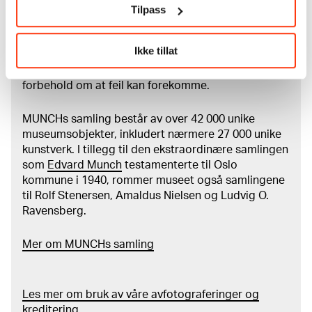
Om verkskatalogen
Tilpass
I verkskatalogen kan du søke i hele Edvard Munchs
Ikke tillat
kunstnerskap. Verkskatalogen utbedres jevnlig i
samsvar med den nyeste forskningen. Vi tar
forbehold om at feil kan forekomme.
MUNCHs samling består av over 42 000 unike
museumsobjekter, inkludert nærmere 27 000 unike
kunstverk. I tillegg til den ekstraordinære samlingen
som
Edvard Munch
testamenterte til Oslo
kommune i 1940, rommer museet også samlingene
til Rolf Stenersen, Amaldus Nielsen og Ludvig O.
Ravensberg.
Mer
o
m MUNCHs
samling
Les mer om bruk av våre avfotograferinger og
kreditering