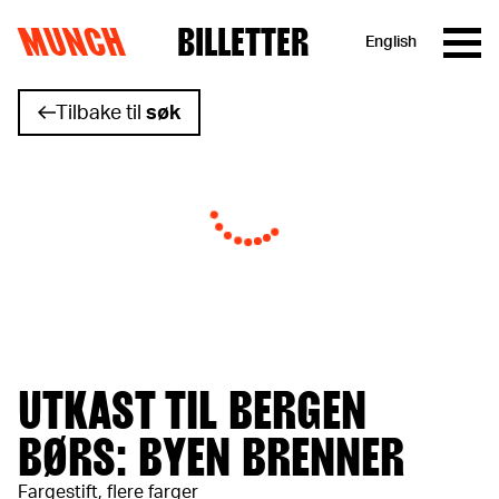
MUNCH
BILLETTER
English
Hopp til innhold
Tilbake til
søk
UTKAST TIL BERGEN
BØRS: BYEN BRENNER
Fargestift, flere farger