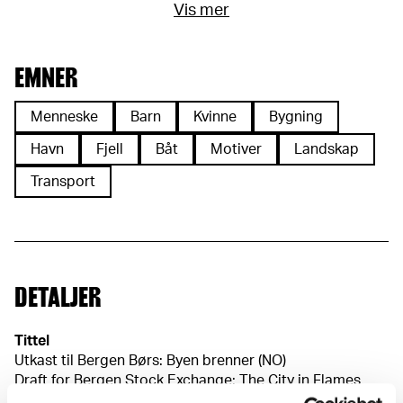
Vis mer
EMNER
Menneske
Barn
Kvinne
Bygning
Havn
Fjell
Båt
Motiver
Landskap
Transport
DETALJER
Tittel
Utkast til Bergen Børs: Byen brenner (NO)
Draft for Bergen Stock Exchange: The City in Flames
(EN)