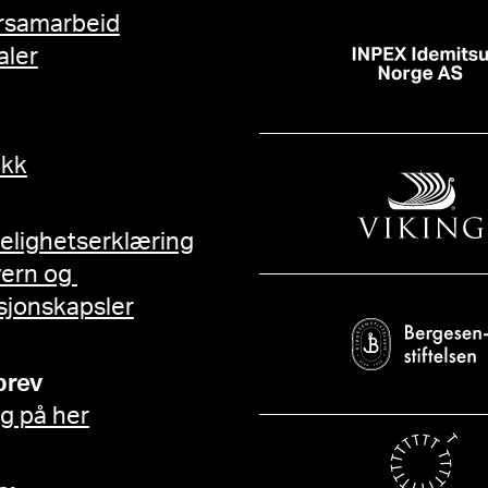
rsamarbeid
aler
ikk
gelighetserklæring
vern og
sjonskapsler
brev
g på her