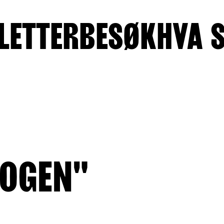
LETTER
BESØK
HVA 
KOGEN"