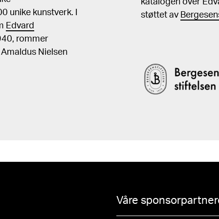
katalogen over Edv
 unike kunstverk. I
støttet av
Bergesens
om
Edvard
1940, rommer
, Amaldus Nielsen
Våre sponsorpartnere