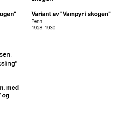
kogen"
Variant av "Vampyr i skogen"
Penn
1928–1930
en, med
" og