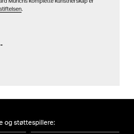
ard Munchs komplette kunstnerskap er
tiftelsen
.
 og støttespillere: