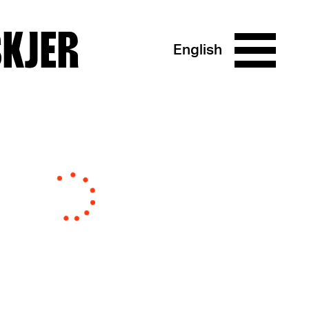
SKJER
English