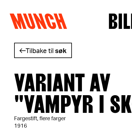
MUNCH
BIL
Hopp til innhold
Tilbake til
søk
VARIANT AV
"VAMPYR I S
Fargestift, flere farger
1916