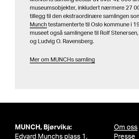
museumsobjekter, inkludert nærmere 27 000
tillegg til den ekstraordinære samlingen s
Munch
testamenterte til Oslo kommune i 
museet også samlingene til Rolf Stenersen
og Ludvig O. Ravensberg.
Mer
o
m MUNCHs
samling
MUNCH, Bjørvika:
Om oss
Edvard Munchs plass 1,
Presse