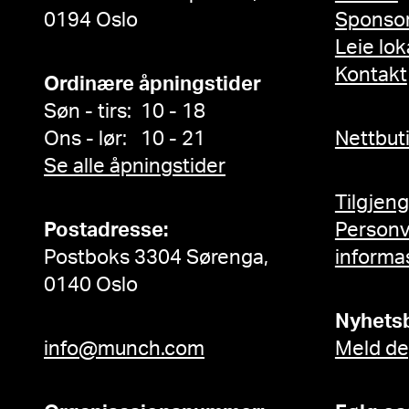
0194 Oslo
Sponso
Leie lok
Kontakt
Ordinære åpningstider
Søn - tirs: 10 - 18
Ons - lør: 10 - 21
Nettbut
Se alle åpningstider
Tilgjen
Postadresse:
Person
Postboks 3304 Sørenga,
informa
0140 Oslo
Nyhets
info@munch.com
Meld de