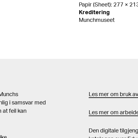
Papir (Sheet): 277 × 2
Kreditering
Munchmuseet
d Munchs
Les mer om bruk av 
nlig i samsvar med
at feil kan
Les mer om arbeide
Den digitale tilgje
ike