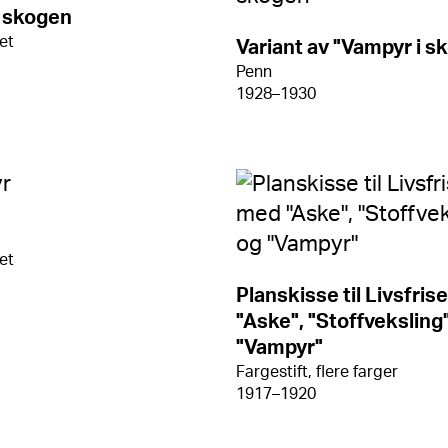
i skogen
ret
Variant av "Vampyr i s
Penn
1928–1930
ret
Planskisse til Livsfris
"Aske", "Stoffveksling
"Vampyr"
Fargestift, flere farger
1917–1920