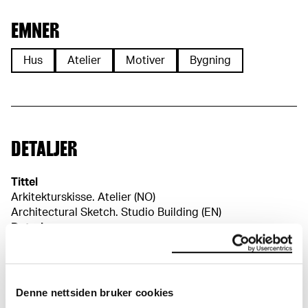
EMNER
Hus
Atelier
Motiver
Bygning
DETALJER
Tittel
Arkitekturskisse. Atelier (NO)
Architectural Sketch. Studio Building (EN)
Datering
1916–1918
Klassifikasjon
Tegninger
Redskap/materiale
Denne nettsiden bruker cookies
Penn