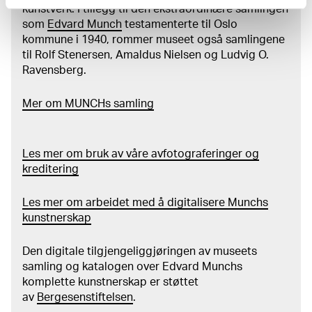
kunstverk. I tillegg til den ekstraordinære samlingen
som
Edvard Munch
testamenterte til Oslo
kommune i 1940, rommer museet også samlingene
til Rolf Stenersen, Amaldus Nielsen og Ludvig O.
Ravensberg.
Mer
o
m MUNCHs
samling
Les mer om bruk av våre avfotograferinger og
kreditering
Les mer om arbeidet med å digitalisere Munchs
kunstnerskap
Den digitale tilgjengeliggjøringen av museets
samling og katalogen over Edvard Munchs
komplette kunstnerskap er støttet
av
Bergesenstiftelsen
.