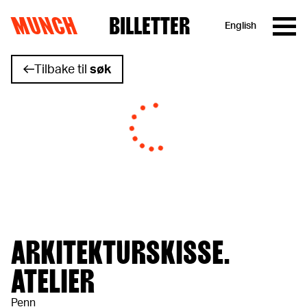
MUNCH
BILLETTER
English
Hopp til innhold
Tilbake til
søk
ARKITEKTURSKISSE.
ATELIER
Penn