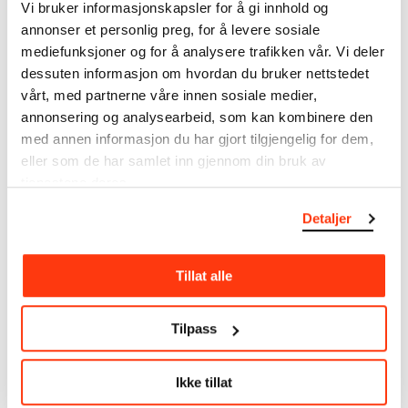
Vi bruker informasjonskapsler for å gi innhold og
Velinpapir
annonser et personlig preg, for å levere sosiale
mediefunksjoner og for å analysere trafikken vår. Vi deler
Mål
dessuten informasjon om hvordan du bruker nettstedet
Papir (Sheet): 265 × 206 × 0,1 mm
vårt, med partnerne våre innen sosiale medier,
Primærpåskrift
[Noe tekst og mål]
annonsering og analysearbeid, som kan kombinere den
Kreditering
med annen informasjon du har gjort tilgjengelig for dem,
Munchmuseet
eller som de har samlet inn gjennom din bruk av
tjenestene deres.
Detaljer
Om verkskatalogen
Tillat alle
I verkskatalogen kan du søke i hele Edvard Munchs
kunstnerskap. Verkskatalogen utbedres jevnlig i
samsvar med den nyeste forskningen. Vi tar
Tilpass
forbehold om at feil kan forekomme.
MUNCHs samling består av over 42 000 unike
Ikke tillat
museumsobjekter, inkludert nærmere 27 000 unike