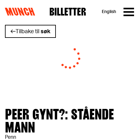
MUNCH
BILLETTER
English
Hopp til innhold
Tilbake til
søk
PEER GYNT?: STÅENDE
MANN
Penn