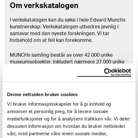
Om verkskatalogen
I verkskatalogen kan du søke i hele Edvard Munchs
kunstnerskap. Verkskatalogen utbedres jevnlig i
samsvar med den nyeste forskningen. Vi tar
forbehold om at feil kan forekomme.
MUNCHs samling består av over 42 000 unike
museumsobjekter, inkludert nærmere 27 000 unike
kunstverk. I tillegg til den ekstraordinære samlingen
som
Edvard Munch
testamenterte til Oslo
kommune i 1940, rommer museet også samlingene
til Rolf Stenersen, Amaldus Nielsen og Ludvig O.
Denne nettsiden bruker cookies
Ravensberg.
Vi bruker informasjonskapsler for å gi innhold og
Mer
o
m MUNCHs
samling
annonser et personlig preg, for å levere sosiale
mediefunksjoner og for å analysere trafikken vår. Vi deler
dessuten informasjon om hvordan du bruker nettstedet
Les mer om bruk av våre avfotograferinger og
vårt, med partnerne våre innen sosiale medier,