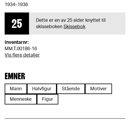
1934–1936
25
Dette er en av 25 sider knyttet til
skisseboken
Skissebok
Inventarnr:
MM.T.00186-16
Vis flere detaljer
EMNER
Mann
Halvfigur
Stående
Motiver
Menneske
Figur