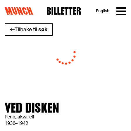
MUNCH
BILLETTER
English
Hopp til innhold
Tilbake til
søk
VED DISKEN
Penn, akvarell
1936–1942