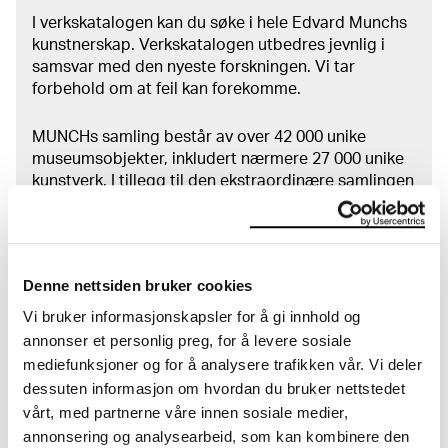
I verkskatalogen kan du søke i hele Edvard Munchs
kunstnerskap. Verkskatalogen utbedres jevnlig i
samsvar med den nyeste forskningen. Vi tar
forbehold om at feil kan forekomme.
MUNCHs samling består av over 42 000 unike
museumsobjekter, inkludert nærmere 27 000 unike
kunstverk. I tillegg til den ekstraordinære samlingen
som
Edvard Munch
testamenterte til Oslo
kommune i 1940, rommer museet også samlingene
til Rolf Stenersen, Amaldus Nielsen og Ludvig O.
Ravensberg.
Denne nettsiden bruker cookies
Vi bruker informasjonskapsler for å gi innhold og
Mer
o
m MUNCHs
samling
annonser et personlig preg, for å levere sosiale
mediefunksjoner og for å analysere trafikken vår. Vi deler
dessuten informasjon om hvordan du bruker nettstedet
Les mer om bruk av våre avfotograferinger og
kreditering
vårt, med partnerne våre innen sosiale medier,
annonsering og analysearbeid, som kan kombinere den