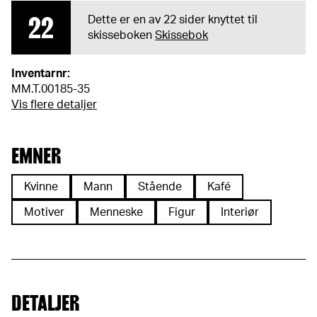
22
Dette er en av 22 sider knyttet til
skisseboken
Skissebok
Inventarnr:
MM.T.00185-35
Vis flere detaljer
EMNER
Kvinne
Mann
Stående
Kafé
Motiver
Menneske
Figur
Interiør
DETALJER