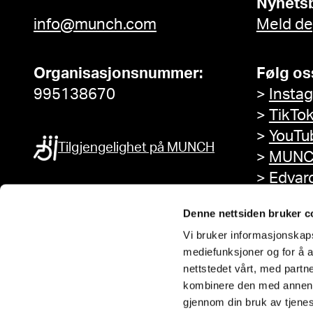
Nyhets
info@munch.com
Meld de
Organisasjonsnummer:
Følg os
995138670
>
Insta
>
TikTo
>
YouTu
Tilgjengelighet på MUNCH
>
MUNC
>
Edvar
Facebo
Denne nettsiden bruker c
Vi bruker informasjonskapsl
mediefunksjoner og for å a
nettstedet vårt, med part
kombinere den med annen in
gjennom din bruk av tjene