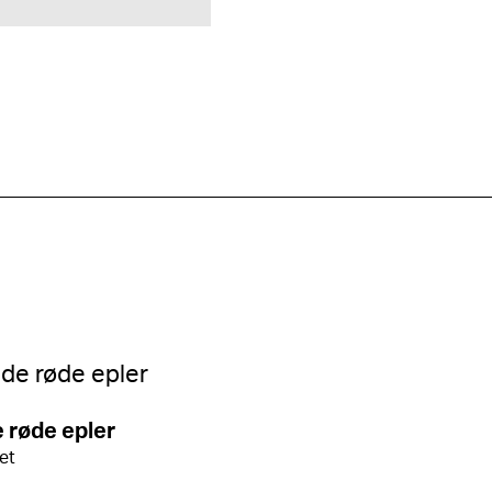
 røde epler
ret