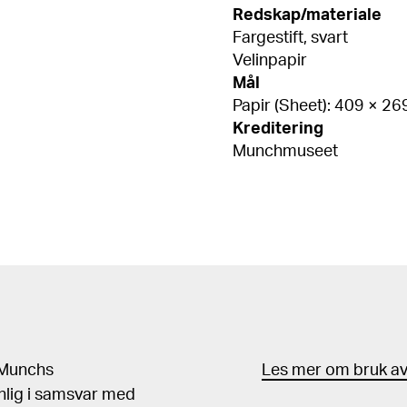
Redskap/materiale
Fargestift, svart
Velinpapir
Mål
Papir (Sheet): 409 × 2
Kreditering
Munchmuseet
d Munchs
Les mer om bruk av 
nlig i samsvar med