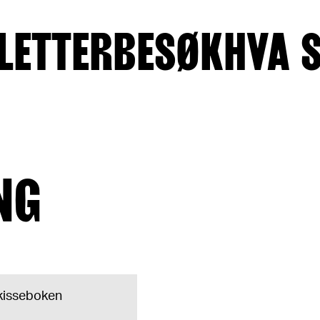
LETTER
BESØK
HVA 
NG
 skisseboken