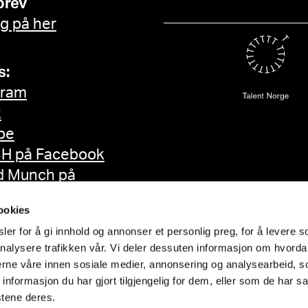
brev
g på her
s:
gram
k
be
H på Facebook
d Munch på
ok
ookies
er for å gi innhold og annonser et personlig preg, for å levere s
nalysere trafikken vår. Vi deler dessuten informasjon om hvorda
nerne våre innen sosiale medier, annonsering og analysearbeid, 
formasjon du har gjort tilgjengelig for dem, eller som de har sa
stene deres.