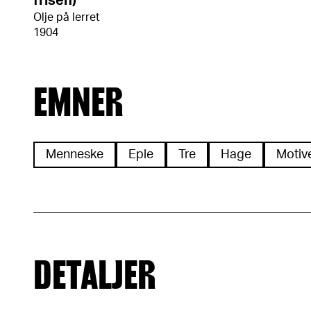
frisen)
Olje på lerret
1904
EMNER
Menneske
Eple
Tre
Hage
Motiv
DETALJER