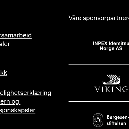
Våre sponsorpartnere
rsamarbeid
aler
ikk
gelighetserklæring
vern og
sjonskapsler