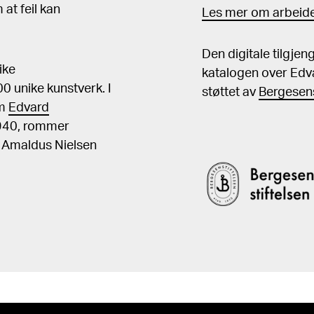
at feil kan
Les mer om arbeide
Den digitale tilgje
ike
katalogen over Edv
 unike kunstverk. I
støttet av
Bergesens
om
Edvard
1940, rommer
, Amaldus Nielsen