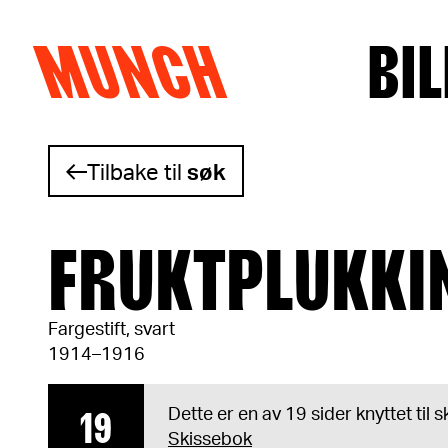
MUNCH
BIL
Hopp til innhold
Tilbake til
søk
FRUKTPLUKKI
Fargestift, svart
1914–1916
19
Dette er en av 19 sider knyttet til
Skissebok