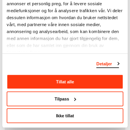
annonser et personlig preg, for å levere sosiale
kommune i 1940, rommer museet også samlingene
mediefunksjoner og for å analysere trafikken vår. Vi deler
til Rolf Stenersen, Amaldus Nielsen og Ludvig O.
dessuten informasjon om hvordan du bruker nettstedet
Ravensberg.
vårt, med partnerne våre innen sosiale medier,
annonsering og analysearbeid, som kan kombinere den
Mer
o
m MUNCHs
samling
med annen informasjon du har gjort tilgjengelig for dem,
eller som de har samlet inn gjennom din bruk av
tjenestene deres.
Les mer om bruk av våre avfotograferinger og
kreditering
Detaljer
Les mer om arbeidet med å digitalisere Munchs
kunstnerskap
Tillat alle
Den digitale tilgjengeliggjøringen av museets
Tilpass
samling og katalogen over Edvard Munchs
komplette kunstnerskap er støttet
av
Bergesenstiftelsen
.
Ikke tillat