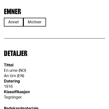
EMNER
Annet
Motiver
DETALJER
Tittel
En urne (NO)
An Urn (EN)
Datering
1916
Klassifikasjon
Tegninger
Redskap/materiale