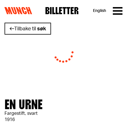
MUNCH
BILLETTER
English
Hopp til innhold
Tilbake til
søk
EN URNE
Fargestift, svart
1916