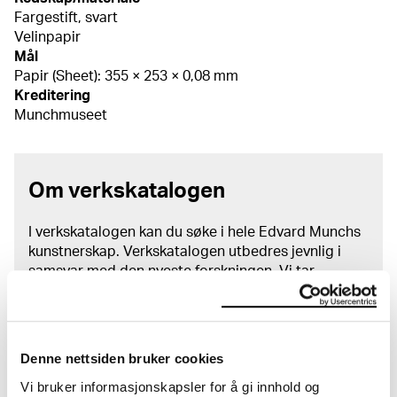
Fargestift, svart
Velinpapir
Mål
Papir (Sheet): 355 × 253 × 0,08 mm
Kreditering
Munchmuseet
Om verkskatalogen
I verkskatalogen kan du søke i hele Edvard Munchs
kunstnerskap. Verkskatalogen utbedres jevnlig i
samsvar med den nyeste forskningen. Vi tar
forbehold om at feil kan forekomme.
MUNCHs samling består av over 42 000 unike
museumsobjekter, inkludert nærmere 27 000 unike
Denne nettsiden bruker cookies
kunstverk. I tillegg til den ekstraordinære samlingen
Vi bruker informasjonskapsler for å gi innhold og
som
Edvard Munch
testamenterte til Oslo