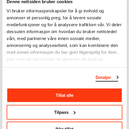
Denne nettsiden bruker cookies
MUNCHs samling består av over 42 000 unike
Vi bruker informasjonskapsler for å gi innhold og
museumsobjekter, inkludert nærmere 27 000 unike
annonser et personlig preg, for å levere sosiale
kunstverk. I tillegg til den ekstraordinære samlingen
mediefunksjoner og for å analysere trafikken vår. Vi deler
som
Edvard Munch
testamenterte til Oslo
dessuten informasjon om hvordan du bruker nettstedet
kommune i 1940, rommer museet også samlingene
vårt, med partnerne våre innen sosiale medier,
til Rolf Stenersen, Amaldus Nielsen og Ludvig O.
annonsering og analysearbeid, som kan kombinere den
Ravensberg.
med annen informasjon du har gjort tilgjengelig for dem,
eller som de har samlet inn gjennom din bruk av
Mer
o
m MUNCHs
samling
tjenestene deres.
Detaljer
Les mer om bruk av våre avfotograferinger og
kreditering
Tillat alle
Les mer om arbeidet med å digitalisere Munchs
kunstnerskap
Tilpass
Den digitale tilgjengeliggjøringen av museets
samling og katalogen over Edvard Munchs
Ikke tillat