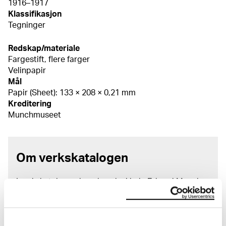
1916–1917
Klassifikasjon
Tegninger
Redskap/materiale
Fargestift, flere farger
Velinpapir
Mål
Papir (Sheet): 133 × 208 × 0,21 mm
Kreditering
Munchmuseet
Om verkskatalogen
I verkskatalogen kan du søke i hele Edvard Munchs
kunstnerskap. Verkskatalogen utbedres jevnlig i
samsvar med den nyeste forskningen. Vi tar
forbehold om at feil kan forekomme.