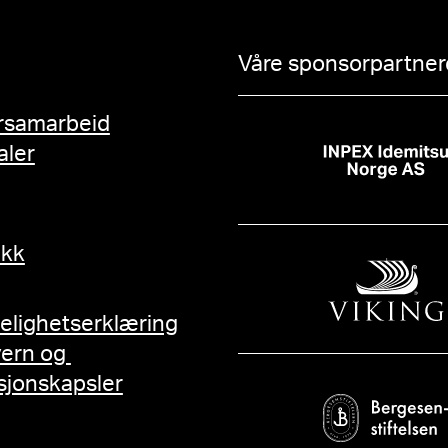
Våre sponsorpartnere
rsamarbeid
aler
ikk
gelighetserklæring
vern og
sjonskapsler