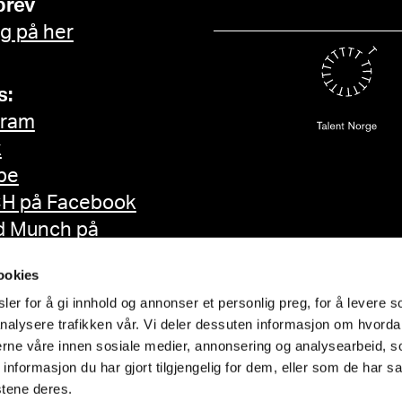
brev
g på her
s:
gram
k
be
H på Facebook
d Munch på
ok
ookies
er for å gi innhold og annonser et personlig preg, for å levere s
nalysere trafikken vår. Vi deler dessuten informasjon om hvorda
nerne våre innen sosiale medier, annonsering og analysearbeid, 
formasjon du har gjort tilgjengelig for dem, eller som de har sa
stene deres.