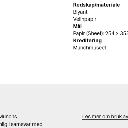
Redskap/materiale
Blyant
Velinpapir
Mål
Papir (Sheet): 254 × 3
Kreditering
Munchmuseet
d Munchs
Les mer om bruk av 
nlig i samsvar med