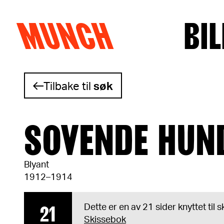
MUNCH
BIL
Hopp til innhold
Tilbake til
søk
SOVENDE HUN
Blyant
1912–1914
21
Dette er en av 21 sider knyttet til
Skissebok