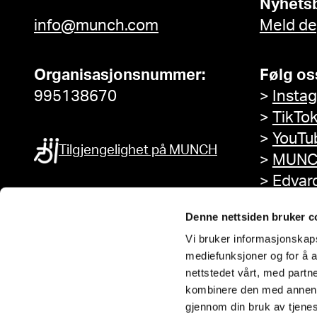
Nyhets
info@munch.com
Meld de
Organisasjonsnummer:
Følg os
995138670
>
Insta
>
TikTo
>
YouTu
Tilgjengelighet på MUNCH
>
MUNC
>
Edvar
Facebo
Denne nettsiden bruker c
Vi bruker informasjonskapsl
mediefunksjoner og for å a
nettstedet vårt, med part
kombinere den med annen in
gjennom din bruk av tjene