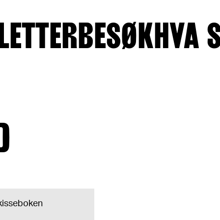
LETTER
BESØK
HVA 
D
 skisseboken