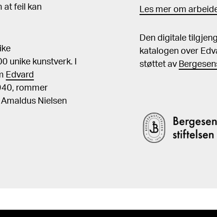
at feil kan
Les mer om arbeide
Den digitale tilgje
ike
katalogen over Edv
 unike kunstverk. I
støttet av
Bergesens
om
Edvard
1940, rommer
, Amaldus Nielsen