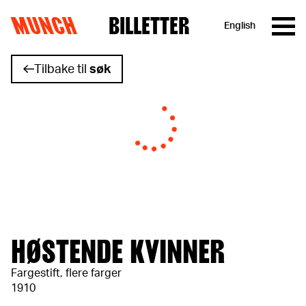
MUNCH
BILLETTER
English
Hopp til innhold
Tilbake til
søk
HØSTENDE KVINNER
Fargestift, flere farger
1910