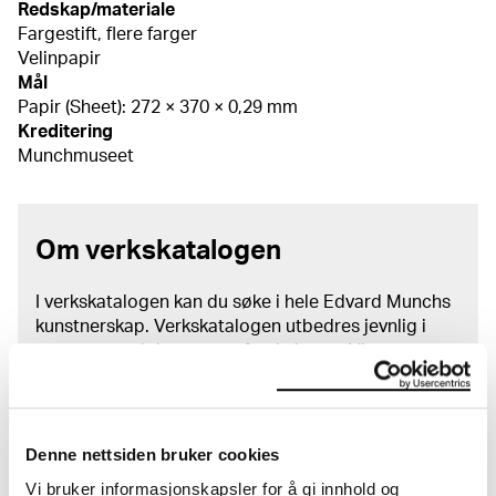
Redskap/materiale
Fargestift, flere farger
Velinpapir
Mål
Papir (Sheet): 272 × 370 × 0,29 mm
Kreditering
Munchmuseet
Om verkskatalogen
I verkskatalogen kan du søke i hele Edvard Munchs
kunstnerskap. Verkskatalogen utbedres jevnlig i
samsvar med den nyeste forskningen. Vi tar
forbehold om at feil kan forekomme.
MUNCHs samling består av over 42 000 unike
museumsobjekter, inkludert nærmere 27 000 unike
Denne nettsiden bruker cookies
kunstverk. I tillegg til den ekstraordinære samlingen
Vi bruker informasjonskapsler for å gi innhold og