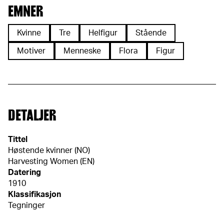
EMNER
Kvinne
Tre
Helfigur
Stående
Motiver
Menneske
Flora
Figur
DETALJER
Tittel
Høstende kvinner (NO)
Harvesting Women (EN)
Datering
1910
Klassifikasjon
Tegninger