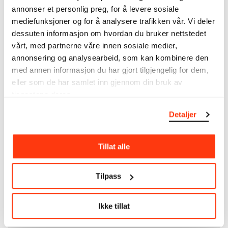
som
Edvard Munch
testamenterte til Oslo
annonser et personlig preg, for å levere sosiale
kommune i 1940, rommer museet også samlingene
mediefunksjoner og for å analysere trafikken vår. Vi deler
til Rolf Stenersen, Amaldus Nielsen og Ludvig O.
dessuten informasjon om hvordan du bruker nettstedet
Ravensberg.
vårt, med partnerne våre innen sosiale medier,
annonsering og analysearbeid, som kan kombinere den
Mer
o
m MUNCHs
samling
med annen informasjon du har gjort tilgjengelig for dem,
eller som de har samlet inn gjennom din bruk av
tjenestene deres.
Les mer om bruk av våre avfotograferinger og
kreditering
Detaljer
Les mer om arbeidet med å digitalisere Munchs
kunstnerskap
Tillat alle
Den digitale tilgjengeliggjøringen av museets
Tilpass
samling og katalogen over Edvard Munchs
komplette kunstnerskap er støttet
av
Bergesenstiftelsen
.
Ikke tillat