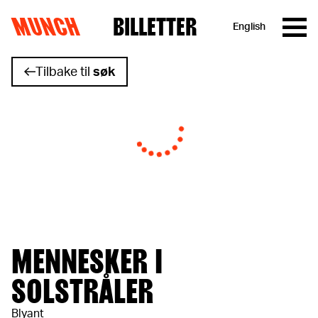
MUNCH
BILLETTER
English
Hopp til innhold
Tilbake til
søk
MENNESKER I
SOLSTRÅLER
Blyant