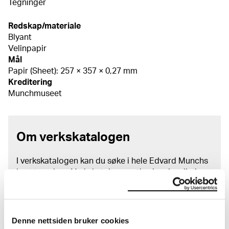
Tegninger
Redskap/materiale
Blyant
Velinpapir
Mål
Papir (Sheet): 257 × 357 × 0,27 mm
Kreditering
Munchmuseet
Om verkskatalogen
I verkskatalogen kan du søke i hele Edvard Munchs
kunstnerskap. Verkskatalogen utbedres jevnlig i
samsvar med den nyeste forskningen. Vi tar
forbehold om at feil kan forekomme.
MUNCHs samling består av over 42 000 unike
Denne nettsiden bruker cookies