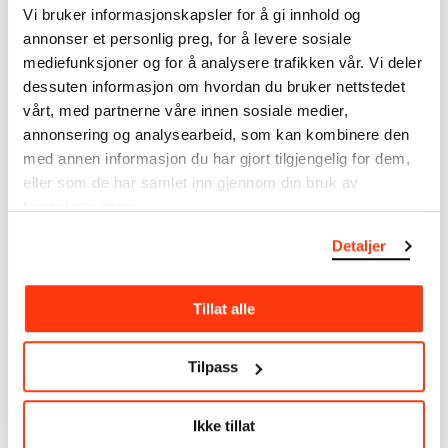
museumsobjekter, inkludert nærmere 27 000 unike
Vi bruker informasjonskapsler for å gi innhold og
kunstverk. I tillegg til den ekstraordinære samlingen
annonser et personlig preg, for å levere sosiale
som
Edvard Munch
testamenterte til Oslo
mediefunksjoner og for å analysere trafikken vår. Vi deler
kommune i 1940, rommer museet også samlingene
dessuten informasjon om hvordan du bruker nettstedet
til Rolf Stenersen, Amaldus Nielsen og Ludvig O.
vårt, med partnerne våre innen sosiale medier,
Ravensberg.
annonsering og analysearbeid, som kan kombinere den
med annen informasjon du har gjort tilgjengelig for dem,
Mer
o
m MUNCHs
samling
eller som de har samlet inn gjennom din bruk av
tjenestene deres.
Les mer om bruk av våre avfotograferinger og
Detaljer
kreditering
Les mer om arbeidet med å digitalisere Munchs
Tillat alle
kunstnerskap
Tilpass
Den digitale tilgjengeliggjøringen av museets
samling og katalogen over Edvard Munchs
komplette kunstnerskap er støttet
Ikke tillat
av
Bergesenstiftelsen
.