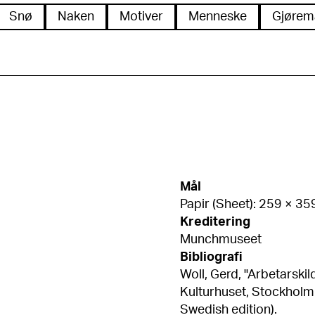
Snø
Naken
Motiver
Menneske
Gjørem
Mål
Papir (Sheet): 259 × 3
Kreditering
Munchmuseet
Bibliografi
Woll, Gerd, "Arbetarskil
Kulturhuset, Stockholm 1977, kat. nr. 107 / s. 168, 
Swedish edition).