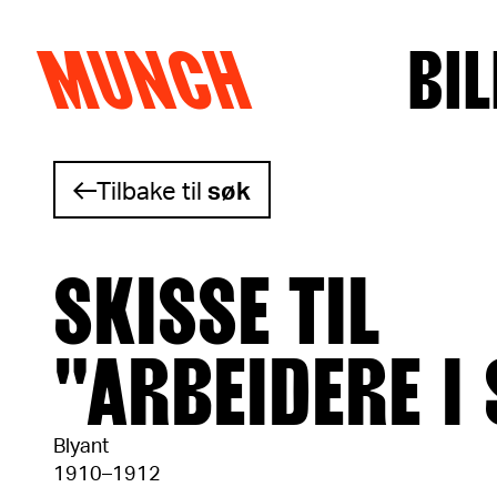
MUNCH
BIL
Hopp til innhold
Tilbake til
søk
SKISSE TIL
"ARBEIDERE I
Blyant
1910–1912