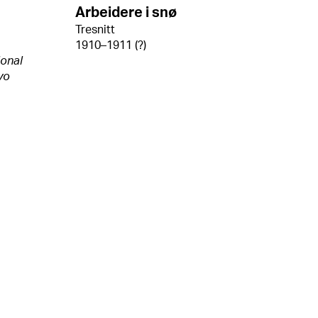
Arbeidere i snø
Tresnitt
1910–1911 (?)
ional
yo