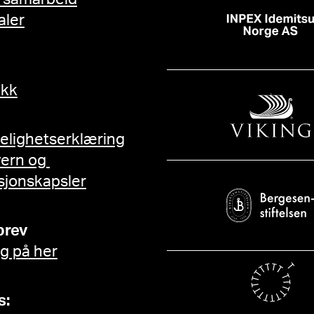
aler
ikk
gelighetserklæring
vern og
sjonskapsler
brev
g på her
s: