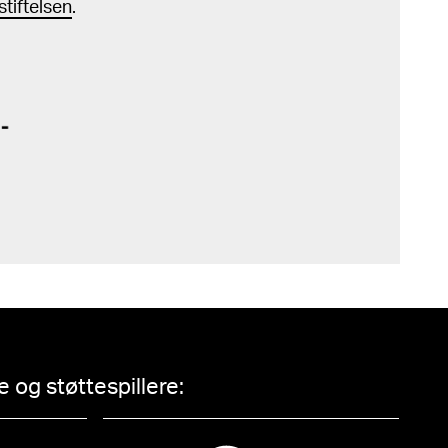
tiftelsen
.
 og støttespillere: