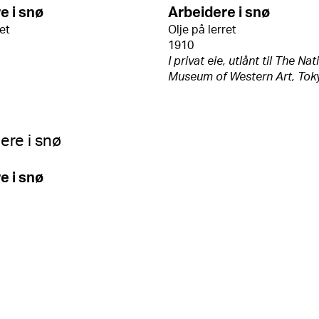
e i snø
Arbeidere i snø
ret
Olje på lerret
1910
I privat eie, utlånt til The Nat
Museum of Western Art, Tok
e i snø