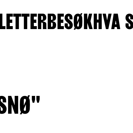
LETTER
BESØK
HVA 
 SNØ"