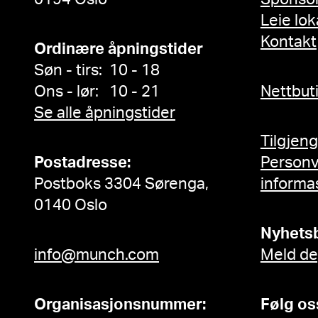
Leie lok
Kontakt
Ordinære åpningstider
Søn - tirs: 10 - 18
Ons - lør: 10 - 21
Nettbut
Se alle åpningstider
Tilgjen
Postadresse:
Person
Postboks 3304 Sørenga,
informa
0140 Oslo
Nyhets
info@munch.com
Meld de
Organisasjonsnummer:
Følg os