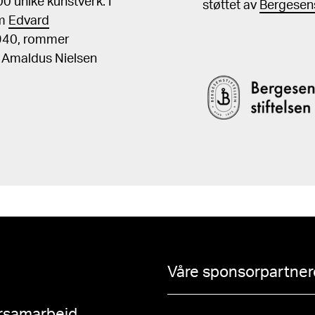
 unike kunstverk. I
støttet av
Bergesens
om
Edvard
1940, rommer
, Amaldus Nielsen
Våre sponsorpartnere
rsamarbeid