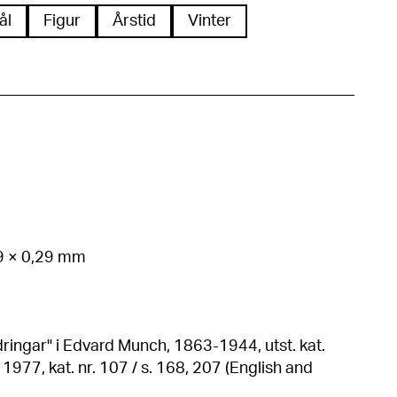
ål
Figur
Årstid
Vinter
59 × 0,29 mm
dringar" i Edvard Munch, 1863-1944, utst. kat.
207 (English and