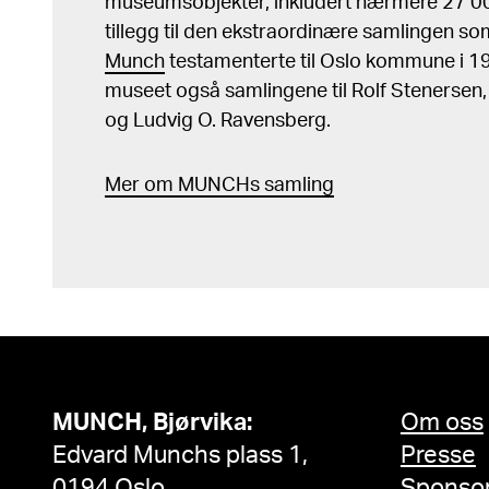
museumsobjekter, inkludert nærmere 27 000
tillegg til den ekstraordinære samlingen s
Munch
testamenterte til Oslo kommune i 
museet også samlingene til Rolf Stenersen
og Ludvig O. Ravensberg.
Mer
o
m MUNCHs
samling
MUNCH, Bjørvika:
Om oss
Edvard Munchs plass 1,
Presse
0194 Oslo
Sponso