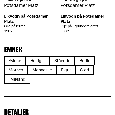
Likvogn på Potsdamer
Likvogn på Potsdamer
Platz
Platz
Olje på lerret
Olje på ugrundert lerret
1902
1902
EMNER
Kvinne
Helfigur
Stående
Berlin
Motiver
Menneske
Figur
Sted
Tyskland
DETALJER