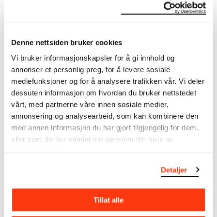
Om verkskatalogen
I verkskatalogen kan du søke i hele Edvard Munchs
Denne nettsiden bruker cookies
kunstnerskap. Verkskatalogen utbedres jevnlig i
Vi bruker informasjonskapsler for å gi innhold og
samsvar med den nyeste forskningen. Vi tar
forbehold om at feil kan forekomme.
annonser et personlig preg, for å levere sosiale
mediefunksjoner og for å analysere trafikken vår. Vi deler
MUNCHs samling består av over 42 000 unike
dessuten informasjon om hvordan du bruker nettstedet
museumsobjekter, inkludert nærmere 27 000 unike
vårt, med partnerne våre innen sosiale medier,
kunstverk. I tillegg til den ekstraordinære samlingen
annonsering og analysearbeid, som kan kombinere den
som
Edvard Munch
testamenterte til Oslo
med annen informasjon du har gjort tilgjengelig for dem,
kommune i 1940, rommer museet også samlingene
eller som de har samlet inn gjennom din bruk av
til Rolf Stenersen, Amaldus Nielsen og Ludvig O.
tjenestene deres.
Ravensberg.
Detaljer
Mer
o
m MUNCHs
samling
Tillat alle
Les mer om bruk av våre avfotograferinger og