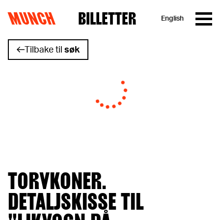
MUNCH
BILLETTER
English
Hopp til innhold
Tilbake til
søk
TORVKONER.
DETALJSKISSE TIL