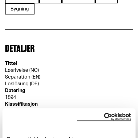
Bygning
DETALJER
Tittel
Løsrivelse (NO)
Separation (EN)
Loslösung (DE)
Datering
1894
Klassifikasjon
Malerier
Materiale/teknikk
Olje på lerret