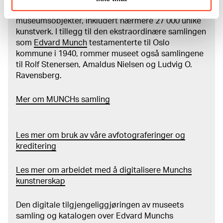
Leinwand, utst.kat. Kunsthalle Bremen, Bremen 2011, s.
MUNCHs samling består av over 42 000 unike
54f Stein, Mille, "Edvard Munch's paintings with bird
museumsobjekter, inkludert nærmere 27 000 unike
droppings. Analysis of the Ekely collection at the Munch
kunstverk. I tillegg til den ekstraordinære samlingen
Museum", Zeitschrift für Kunsttechnologie und
som
Edvard Munch
testamenterte til Oslo
Konservierung, Jhrg. 25, Hft. 1, 2011, s. 93–101 Woll,
kommune i 1940, rommer museet også samlingene
Gerd, Edvard Munch. Samlede malerier / Complete
til Rolf Stenersen, Amaldus Nielsen og Ludvig O.
Paintings: Catalogue raisonné, MM, Kaare Berntsen,
Ravensberg.
Faurschou, London 2009, s. 328 Templeton, Joan,
Munch's Ibsen: A Painter's Vision of a Playwright,
Mer
o
m MUNCHs
samling
København 2008, s. 25ff Weinstein, Arnold, Northern
Arts. The Breakthrough of Scandinavian Literature and
Art, from Ibsen to Bergman, Princeton 2008, s. 324f
Les mer om bruk av våre avfotograferinger og
Topalova-Casadiego, Biljana, "Studie av maleriteknikk i
kreditering
et utvalg av Edvard Munchs malerier", del av upubl.
doktoravhandling, Praha 2002 Thurmann-Moe, Jan,
Les mer om arbeidet med å digitalisere Munchs
Edvard Munchs "hestekur". Eksperimenter med teknikk
kunstnerskap
og materialer, utst.kat., Oslo 1995, s. 26 Eggum, Arne,
Edvard Munch. Livsfrisen fra maleri til grafikk, Oslo
1990, s. 87f Eggum, Arne, Edvard Munch. Malerier –
Den digitale tilgjengeliggjøringen av museets
skisser – studier / Edvard Munch. Peintures – esquisses
samling og katalogen over Edvard Munchs