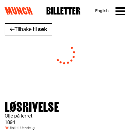
MUNCH
BILLETTER
English
Hopp til innhold
Tilbake til
søk
LØSRIVELSE
Olje på lerret
1894
M
Utstilt i
Uendelig