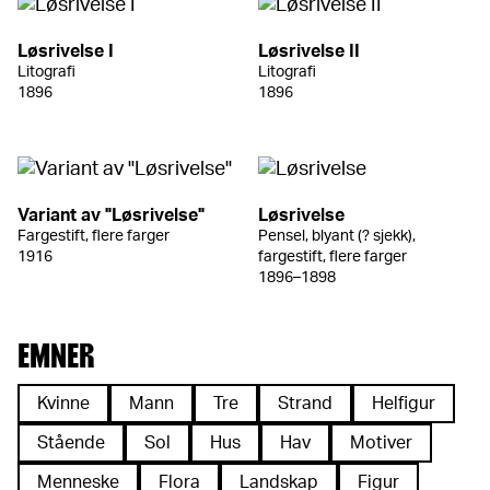
Løsrivelse I
Løsrivelse II
Litografi
Litografi
1896
1896
Variant av "Løsrivelse"
Løsrivelse
Fargestift, flere farger
Pensel, blyant (? sjekk),
1916
fargestift, flere farger
1896–1898
EMNER
Kvinne
Mann
Tre
Strand
Helfigur
Stående
Sol
Hus
Hav
Motiver
Menneske
Flora
Landskap
Figur