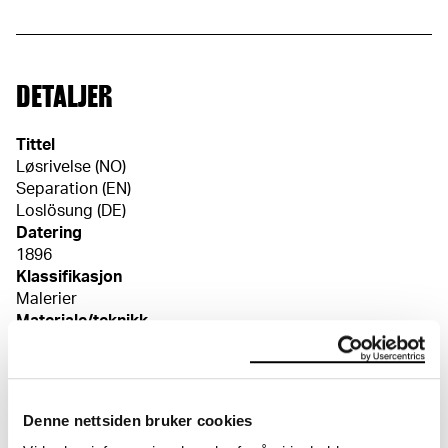
DETALJER
Tittel
Løsrivelse (NO)
Separation (EN)
Loslösung (DE)
Datering
1896
Klassifikasjon
Malerier
Materiale/teknikk
Olje (?) på lerret
Mål
Bilde (Image): 97.5 × 128.5 cm
Denne nettsiden bruker cookies
Signatur