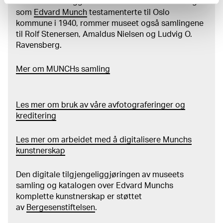
kunstverk. I tillegg til den ekstraordinære samlingen
design, Oslo 2013, kat.nr. 66 Flatby, Bjørg Åsta og
som
Edvard Munch
testamenterte til Oslo
Patricia Tveter, Edvard Munch (1863-1944): "Jeg maler
kommune i 1940, rommer museet også samlingene
ikke det jeg ser, men det jeg så", Kunst i skolen,
til Rolf Stenersen, Amaldus Nielsen og Ludvig O.
læremiddelpakke, Oslo 2013, s. 17 Ødegård, Hilde,
Ravensberg.
"’Livsfrisen’ – en bildeserie", Møt Edvard Munch (engelsk,
fransk, tysk utg.: Meet the Kids/Recontrer Edvard
Mer
o
m MUNCHs
samling
Munch), MM, Nasjonalmuseet og SKRIRA Kids 2013, s.
82ff Guleng, Mai Britt (red.), eMunch.no – tekst og bilde
(English edition: eMunch.no – Text and Image), utst.kat.
Les mer om bruk av våre avfotograferinger og
MM, Oslo 2011, kat.nr. 18 Chang, Alison W., Negotiating
kreditering
Modernity: Edvard Munch's Late Figural Work 1900–
1925, upublisert avhandling (PhD), University of
Les mer om arbeidet med å digitalisere Munchs
Pennsylvania, Philadelphia 2010, fig. 1.1 Duve, Catherine
kunstnerskap
de, The little Munch, [for children], Brussel 2010, s. 15
Chang, Alison W., "Sexology and Sapphism. Edvard
Munch's Double Nudes", i Kunst og Kultur, nr. 2, årg. 92,
Den digitale tilgjengeliggjøringen av museets
2009, s. 94 Rutkowski, Eva, Edvard Munch's Frauen:
samling og katalogen over Edvard Munchs
Frauendarstellung in den frühen Gemälden des
komplette kunstnerskap er støttet
norwegischen Malers Edvard Munch, Saarbrücken 2008,
av
Bergesenstiftelsen
.
s. 70ff Topalova-Casadiego, Biljana, "Edvard Munchs