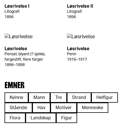
Løsrivelse I
Løsrivelse II
Litografi
Litografi
1896
1896
Løsrivelse
Løsrivelse
Pensel, blyant (? sjekk),
Penn
fargestift, flere farger
1916–1917
1896–1898
EMNER
Kvinne
Mann
Tre
Strand
Helfigur
Stående
Hav
Motiver
Menneske
Flora
Landskap
Figur