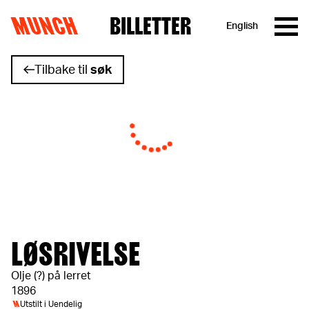
MUNCH
BILLETTER
English
Hopp til innhold
Tilbake til
søk
LØSRIVELSE
Olje (?) på lerret
1896
M
Utstilt i
Uendelig