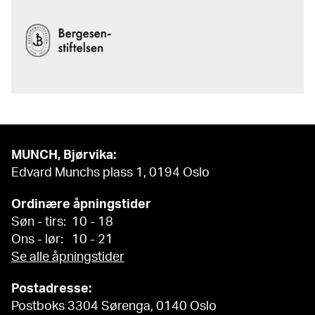
Løsrivelse, 1896. Aspekter ved maleteknikken", Norske
Konserves, nr. 2, 2004 Eschenburg, Barbara og Helmut
Friedel, Der Kampf der Geschlechter, utst.kat.
Städtische Galerie im Lenbachhaus, München 1995,
s. 120 Eggum, Arne, Edvard Munch. Livsfrisen fra maleri
til grafikk, Oslo 1990 s. 87ff Heller, Reinhold, Munch. His
Life and Work, London 1984, s. 131f Eggum, Arne,
Edvard Munch. Malerier – skisser – studier / Edvard
Munch. Peintures – esquisses – etudes, Oslo 1983, s. 124
Svenæus, Gösta, Edvard Munch. Im Männlichen Gehirn,
MUNCH, Bjørvika:
Lund 1973, s. 201f Svenæus, Gösta, Edvard Munch. Das
Edvard Munchs plass 1, 0194 Oslo
Universum der Melancholie, Lund 1968, s. 164
Ordinære åpningstider
Søn - tirs: 10 - 18
Ons - lør: 10 - 21
Se alle åpningstider
Postadresse:
Postboks 3304 Sørenga, 0140 Oslo