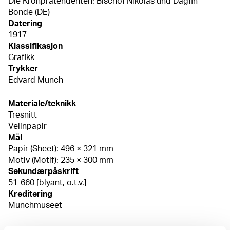
Die Kronprätendenten: Bischof Nikolas und Dagfin
Bonde (DE)
Datering
1917
Klassifikasjon
Grafikk
Trykker
Edvard Munch
Materiale/teknikk
Tresnitt
Velinpapir
Mål
Papir (Sheet): 496 × 321 mm
Motiv (Motif): 235 × 300 mm
Sekundærpåskrift
51-660 [blyant, o.t.v.]
Kreditering
Munchmuseet