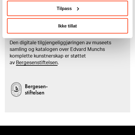
Les mer om bruk av våre avfotograferinger og
kreditering
Tilpass
Les mer om arbeidet med å digitalisere Munchs
Ikke tillat
kunstnerskap
Den digitale tilgjengeliggjøringen av museets
samling og katalogen over Edvard Munchs
komplette kunstnerskap er støttet
av
Bergesenstiftelsen
.