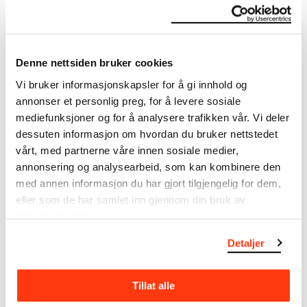
Om verkskatalogen
I verkskatalogen kan du søke i hele Edvard Munchs
Denne nettsiden bruker cookies
kunstnerskap. Verkskatalogen utbedres jevnlig i
Vi bruker informasjonskapsler for å gi innhold og
samsvar med den nyeste forskningen. Vi tar
annonser et personlig preg, for å levere sosiale
forbehold om at feil kan forekomme.
mediefunksjoner og for å analysere trafikken vår. Vi deler
dessuten informasjon om hvordan du bruker nettstedet
MUNCHs samling består av over 42 000 unike
vårt, med partnerne våre innen sosiale medier,
museumsobjekter, inkludert nærmere 27 000 unike
kunstverk. I tillegg til den ekstraordinære samlingen
annonsering og analysearbeid, som kan kombinere den
som
Edvard Munch
testamenterte til Oslo
med annen informasjon du har gjort tilgjengelig for dem,
kommune i 1940, rommer museet også samlingene
eller som de har samlet inn gjennom din bruk av
til Rolf Stenersen, Amaldus Nielsen og Ludvig O.
tjenestene deres.
Ravensberg.
Detaljer
Mer
o
m MUNCHs
samling
Tillat alle