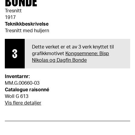
BONDE
Tresnitt
1917
Teknikkbeskrivelse
Tresnitt med huljern
Dette verket er et av 3 verk knyttet til
3
grafikkmotivet
Kongsemnene: Bisp
Nikolas og Dagfin Bonde
Inventarnr:
MM.G.00660-03
Catalogue raisonné
Woll G 613
Vis flere detaljer