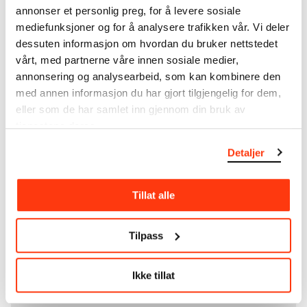
som
Edvard Munch
testamenterte til Oslo
annonser et personlig preg, for å levere sosiale
kommune i 1940, rommer museet også samlingene
mediefunksjoner og for å analysere trafikken vår. Vi deler
til Rolf Stenersen, Amaldus Nielsen og Ludvig O.
dessuten informasjon om hvordan du bruker nettstedet
Ravensberg.
vårt, med partnerne våre innen sosiale medier,
annonsering og analysearbeid, som kan kombinere den
Mer
o
m MUNCHs
samling
med annen informasjon du har gjort tilgjengelig for dem,
eller som de har samlet inn gjennom din bruk av
tjenestene deres.
Les mer om bruk av våre avfotograferinger og
kreditering
Detaljer
Les mer om arbeidet med å digitalisere Munchs
kunstnerskap
Tillat alle
Den digitale tilgjengeliggjøringen av museets
Tilpass
samling og katalogen over Edvard Munchs
komplette kunstnerskap er støttet
av
Bergesenstiftelsen
.
Ikke tillat