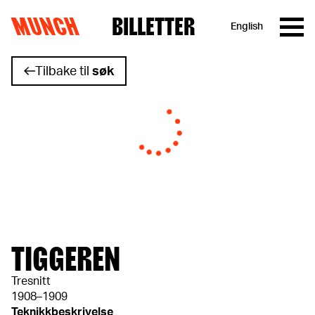
MUNCH
BILLETTER
English
Hopp til innhold
Tilbake til
søk
TIGGEREN
Tresnitt
1908–1909
Teknikkbeskrivelse