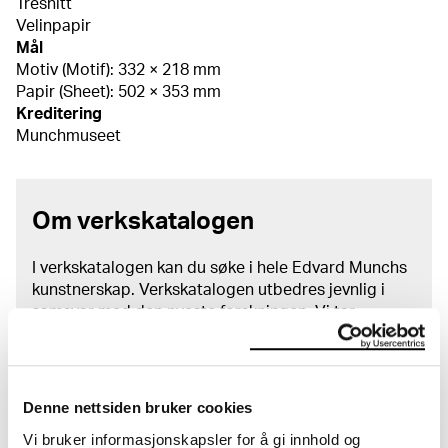
Tresnitt
Velinpapir
Mål
Motiv (Motif): 332 × 218 mm
Papir (Sheet): 502 × 353 mm
Kreditering
Munchmuseet
Om verkskatalogen
I verkskatalogen kan du søke i hele Edvard Munchs
kunstnerskap. Verkskatalogen utbedres jevnlig i
samsvar med den nyeste forskningen. Vi tar
forbehold om at feil kan forekomme.
MUNCHs samling består av over 42 000 unike
museumsobjekter, inkludert nærmere 27 000 unike
Denne nettsiden bruker cookies
kunstverk. I tillegg til den ekstraordinære samlingen
Vi bruker informasjonskapsler for å gi innhold og