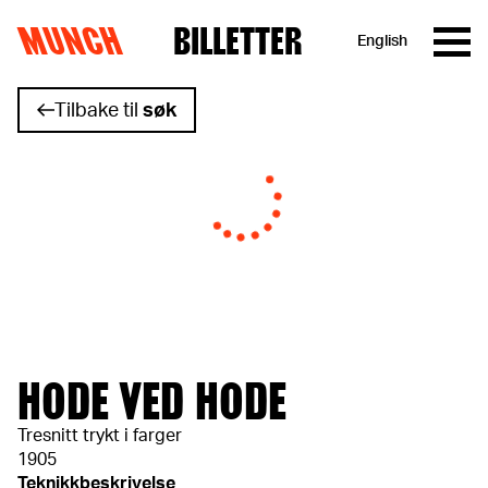
MUNCH
BILLETTER
English
Hopp til innhold
Tilbake til
søk
HODE VED HODE
Tresnitt trykt i farger
1905
Teknikkbeskrivelse