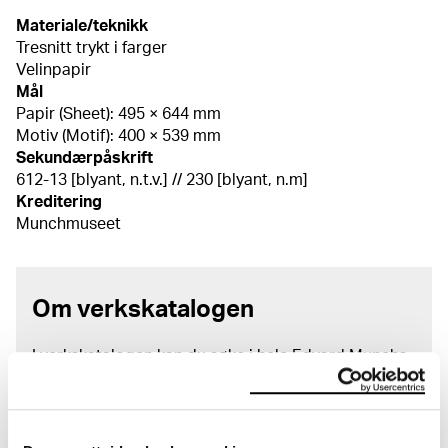
Materiale/teknikk
Tresnitt trykt i farger
Velinpapir
Mål
Papir (Sheet): 495 × 644 mm
Motiv (Motif): 400 × 539 mm
Sekundærpåskrift
612-13 [blyant, n.t.v.] // 230 [blyant, n.m]
Kreditering
Munchmuseet
Om verkskatalogen
I verkskatalogen kan du søke i hele Edvard Munchs
kunstnerskap. Verkskatalogen utbedres jevnlig i
samsvar med den nyeste forskningen. Vi tar
forbehold om at feil kan forekomme.