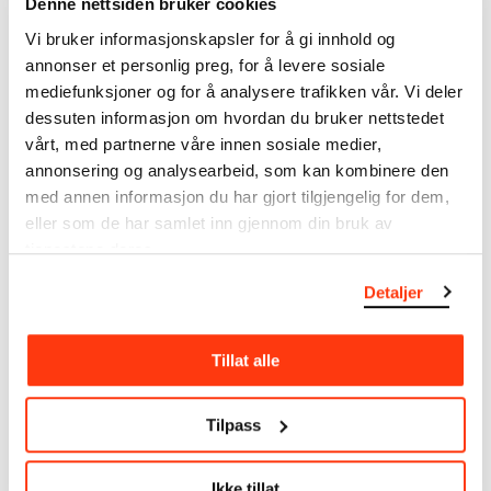
Denne nettsiden bruker cookies
MUNCHs samling består av over 42 000 unike
Vi bruker informasjonskapsler for å gi innhold og
museumsobjekter, inkludert nærmere 27 000 unike
annonser et personlig preg, for å levere sosiale
kunstverk. I tillegg til den ekstraordinære samlingen
mediefunksjoner og for å analysere trafikken vår. Vi deler
som
Edvard Munch
testamenterte til Oslo
dessuten informasjon om hvordan du bruker nettstedet
kommune i 1940, rommer museet også samlingene
vårt, med partnerne våre innen sosiale medier,
til Rolf Stenersen, Amaldus Nielsen og Ludvig O.
Ravensberg.
annonsering og analysearbeid, som kan kombinere den
med annen informasjon du har gjort tilgjengelig for dem,
Mer
o
m MUNCHs
samling
eller som de har samlet inn gjennom din bruk av
tjenestene deres.
Detaljer
Les mer om bruk av våre avfotograferinger og
kreditering
Tillat alle
Les mer om arbeidet med å digitalisere Munchs
kunstnerskap
Tilpass
Den digitale tilgjengeliggjøringen av museets
samling og katalogen over Edvard Munchs
Ikke tillat