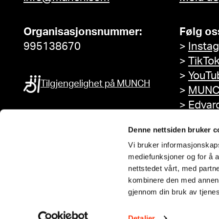
Organisasjonsnummer:
Følg os
995138670
>
Insta
>
TikTo
>
YouTu
Tilgjengelighet på MUNCH
>
MUNC
>
Edvar
Facebo
Denne nettsiden bruker c
Vi bruker informasjonskapsl
mediefunksjoner og for å a
nettstedet vårt, med part
kombinere den med annen in
gjennom din bruk av tjene
Detaljer