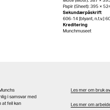
Motiv (Motif): 387 × 3
Papir (Sheet): 395 × 5
Sekundærpåskrift
606-14 [blyant, n.t.v.] 60
Kreditering
Munchmuseet
d Munchs
Les mer om bruk av 
nlig i samsvar med
at feil kan
Les mer om arbeide