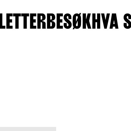
LETTER
BESØK
HVA 