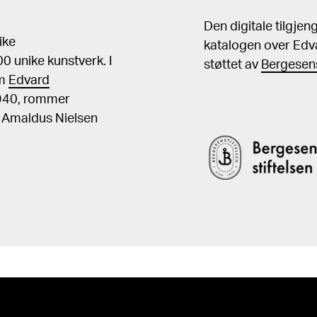
Den digitale tilgje
ike
katalogen over Edv
 unike kunstverk. I
støttet av
Bergesens
om
Edvard
1940, rommer
, Amaldus Nielsen