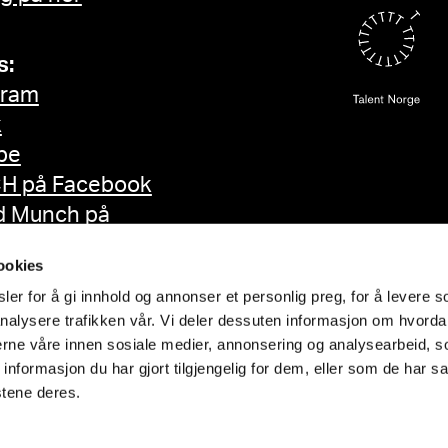
s:
gram
k
be
H på Facebook
d Munch på
ok
ookies
er for å gi innhold og annonser et personlig preg, for å levere s
nalysere trafikken vår. Vi deler dessuten informasjon om hvorda
nerne våre innen sosiale medier, annonsering og analysearbeid, 
formasjon du har gjort tilgjengelig for dem, eller som de har sa
stene deres.