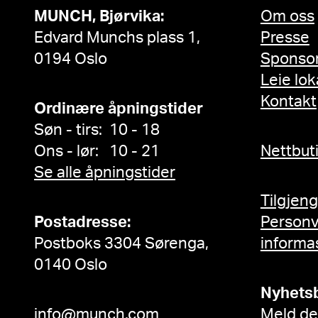
MUNCH, Bjørvika:
Om oss
Edvard Munchs plass 1,
Presse
0194 Oslo
Sponso
Leie lok
Kontakt
Ordinære åpningstider
Søn - tirs: 10 - 18
Ons - lør: 10 - 21
Nettbut
Se alle åpningstider
Tilgjen
Postadresse:
Person
Postboks 3304 Sørenga,
informa
0140 Oslo
Nyhets
info@munch.com
Meld de