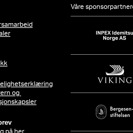
Våre sponsorpartnere
rsamarbeid
aler
ikk
gelighetserklæring
vern og
sjonskapsler
brev
g på her