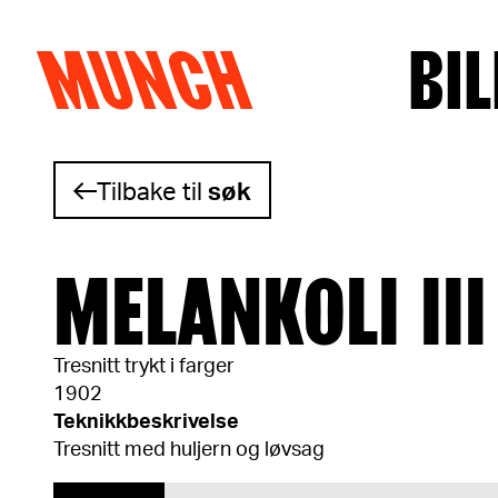
MUNCH
BIL
Hopp til innhold
Tilbake til
søk
MELANKOLI III
Tresnitt trykt i farger
1902
Teknikkbeskrivelse
Tresnitt med huljern og løvsag