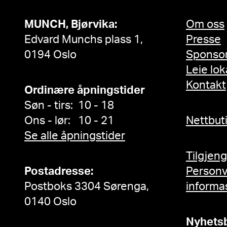
MUNCH, Bjørvika:
Om oss
Edvard Munchs plass 1,
Presse
0194 Oslo
Sponso
Leie lok
Kontakt
Ordinære åpningstider
Søn - tirs: 10 - 18
Ons - lør: 10 - 21
Nettbut
Se alle åpningstider
Tilgjen
Postadresse:
Person
Postboks 3304 Sørenga,
informa
0140 Oslo
Nyhets