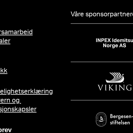
Våre sponsorpartnere
rsamarbeid
aler
ikk
gelighetserklæring
vern og
sjonskapsler
brev