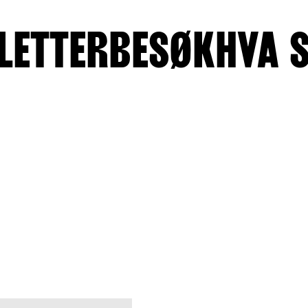
LETTER
BESØK
HVA 