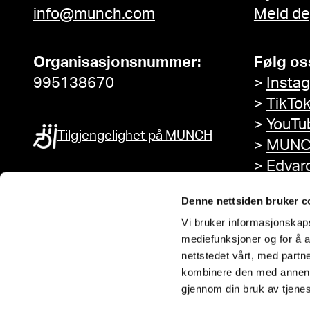
info@munch.com
Meld de
Organisasjonsnummer:
Følg os
995138670
>
Insta
>
TikTo
>
YouTu
Tilgjengelighet på MUNCH
>
MUNC
>
Edvar
Facebo
Denne nettsiden bruker c
Vi bruker informasjonskapsl
mediefunksjoner og for å a
nettstedet vårt, med part
kombinere den med annen in
gjennom din bruk av tjene