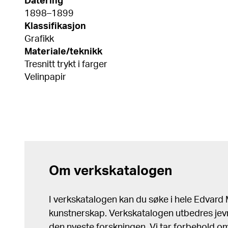
Datering
1898–1899
Klassifikasjon
Grafikk
Materiale/teknikk
Tresnitt trykt i farger
Velinpapir
Om verkskatalogen
I verkskatalogen kan du søke i hele Edvar
kunstnerskap. Verkskatalogen utbedres jev
den nyeste forskningen. Vi tar forbehold om 