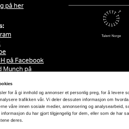
g på her
s:
gram
k
be
H på Facebook
d Munch på
ok
ookies
er for å gi innhold og annonser et personlig preg, for å levere s
nalysere trafikken vår. Vi deler dessuten informasjon om hvorda
nerne våre innen sosiale medier, annonsering og analysearbeid, 
formasjon du har gjort tilgjengelig for dem, eller som de har sa
stene deres.