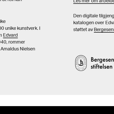
Les mer om arbeide
Den digitale tilgje
ike
katalogen over Edv
 unike kunstverk. I
støttet av
Bergesens
om
Edvard
1940, rommer
, Amaldus Nielsen