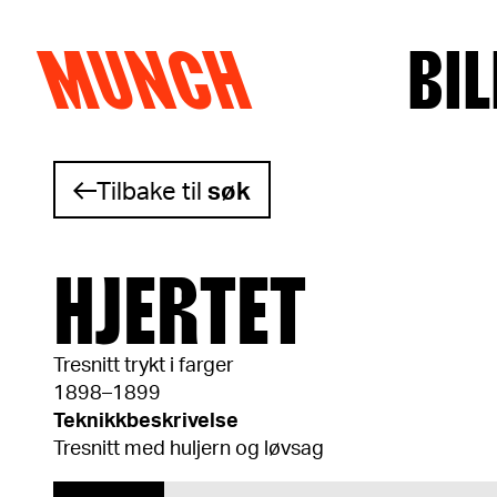
MUNCH
BIL
Hopp til innhold
Tilbake til
søk
HJERTET
Tresnitt trykt i farger
1898–1899
Teknikkbeskrivelse
Tresnitt med huljern og løvsag