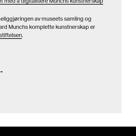
t med å digitalisere Munchs kunstnerskap
ngeliggjøringen av museets samling og
ard Munchs komplette kunstnerskap er
tiftelsen
.