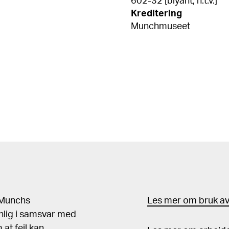
602-32 [blyant, n.t.v.]
Kreditering
Munchmuseet
d Munchs
Les mer om bruk av 
nlig i samsvar med
at feil kan