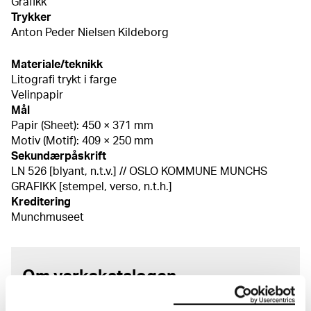
Grafikk
Trykker
Anton Peder Nielsen Kildeborg
Materiale/teknikk
Litografi trykt i farge
Velinpapir
Mål
Papir (Sheet): 450 × 371 mm
Motiv (Motif): 409 × 250 mm
Sekundærpåskrift
LN 526 [blyant, n.t.v.] // OSLO KOMMUNE MUNCHS
GRAFIKK [stempel, verso, n.t.h.]
Kreditering
Munchmuseet
Om verkskatalogen
I verkskatalogen kan du søke i hele Edvard Munchs