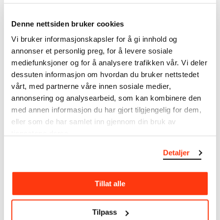
kunstnerskap. Verkskatalogen utbedres jevnlig i
samsvar med den nyeste forskningen. Vi tar
Denne nettsiden bruker cookies
forbehold om at feil kan forekomme.
Vi bruker informasjonskapsler for å gi innhold og
annonser et personlig preg, for å levere sosiale
MUNCHs samling består av over 42 000 unike
mediefunksjoner og for å analysere trafikken vår. Vi deler
museumsobjekter, inkludert nærmere 27 000 unike
dessuten informasjon om hvordan du bruker nettstedet
kunstverk. I tillegg til den ekstraordinære samlingen
vårt, med partnerne våre innen sosiale medier,
som
Edvard Munch
testamenterte til Oslo
kommune i 1940, rommer museet også samlingene
annonsering og analysearbeid, som kan kombinere den
til Rolf Stenersen, Amaldus Nielsen og Ludvig O.
med annen informasjon du har gjort tilgjengelig for dem,
Ravensberg.
eller som de har samlet inn gjennom din bruk av
tjenestene deres.
Mer
o
m MUNCHs
samling
Detaljer
Les mer om bruk av våre avfotograferinger og
Tillat alle
kreditering
Tilpass
Les mer om arbeidet med å digitalisere Munchs