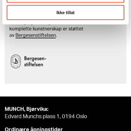
kunstnerskap
Ikke tillat
Den digitale tilgjengeliggjøringen av museets
samling og katalogen over Edvard Munchs
komplette kunstnerskap er støttet
av
Bergesenstiftelsen
.
MUNCH, Bjørvika:
Edvard Munchs plass 1, 0194 Oslo
Ordinære åpningstider