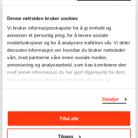
I verkskatalogen kan du søke i hele Edvard Munchs
kunstnerskap. Verkskatalogen utbedres jevnlig i
Denne nettsiden bruker cookies
samsvar med den nyeste forskningen. Vi tar
forbehold om at feil kan forekomme.
Vi bruker informasjonskapsler for å gi innhold og
annonser et personlig preg, for å levere sosiale
MUNCHs samling består av over 42 000 unike
mediefunksjoner og for å analysere trafikken vår. Vi deler
museumsobjekter, inkludert nærmere 27 000 unike
dessuten informasjon om hvordan du bruker nettstedet
kunstverk. I tillegg til den ekstraordinære samlingen
vårt, med partnerne våre innen sosiale medier,
som
Edvard Munch
testamenterte til Oslo
annonsering og analysearbeid, som kan kombinere den
kommune i 1940, rommer museet også samlingene
med annen informasjon du har gjort tilgjengelig for dem,
til Rolf Stenersen, Amaldus Nielsen og Ludvig O.
eller som de har samlet inn gjennom din bruk av
Ravensberg.
tjenestene deres.
Mer
o
m MUNCHs
samling
Detaljer
Tillat alle
Les mer om bruk av våre avfotograferinger og
kreditering
Tilpass