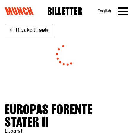
MUNCH
BILLETTER
English
Hopp til innhold
Tilbake til
søk
EUROPAS FORENTE
STATER II
Litografi