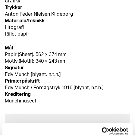
Grafikk
Trykker
Anton Peder Nielsen Kildeborg
Materiale/teknikk
Litografi
Riflet papir
Mål
Papir (Sheet): 562 × 374 mm
Motiv (Motif): 340 × 243 mm
Signatur
Edv Munch [blyant, n.t.h.]
Primærpåskrift
Edv Munch / Forsøgstryk 1916 [blyant, n.t.h.]
Kreditering
Munchmuseet
Om verkskatalogen