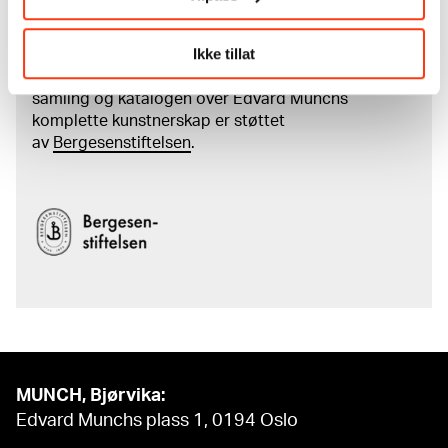
Les mer om arbeidet med å digitalisere Munchs
kunstnerskap
Ikke tillat
Den digitale tilgjengeliggjøringen av museets
samling og katalogen over Edvard Munchs
komplette kunstnerskap er støttet
av
Bergesenstiftelsen
.
MUNCH, Bjørvika:
Edvard Munchs plass 1, 0194 Oslo