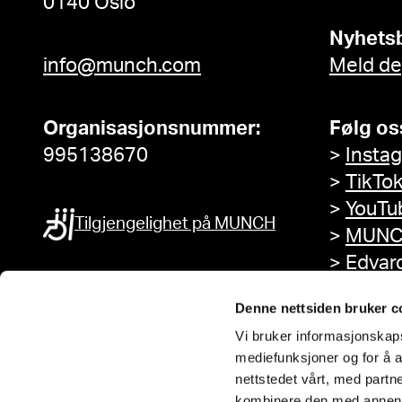
0140 Oslo
Nyhets
info@munch.com
Meld de
Organisasjonsnummer:
Følg os
995138670
>
Insta
>
TikTo
>
YouTu
Tilgjengelighet på MUNCH
>
MUNC
>
Edvar
Facebo
Denne nettsiden bruker c
Vi bruker informasjonskapsl
mediefunksjoner og for å a
nettstedet vårt, med part
kombinere den med annen in