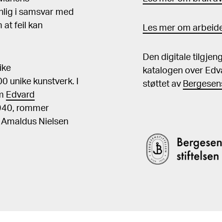
nlig i samsvar med
at feil kan
Les mer om arbeide
Den digitale tilgje
ike
katalogen over Edv
 unike kunstverk. I
støttet av
Bergesens
om
Edvard
1940, rommer
, Amaldus Nielsen