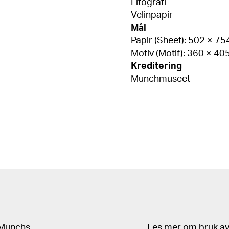
Litografi
Velinpapir
Mål
Papir (Sheet): 502 × 7
Motiv (Motif): 360 × 4
Kreditering
Munchmuseet
d Munchs
Les mer om bruk av 