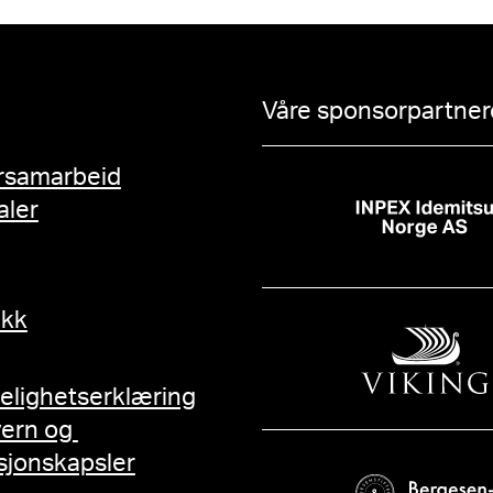
Våre sponsorpartnere
rsamarbeid
aler
ikk
gelighetserklæring
vern og
sjonskapsler