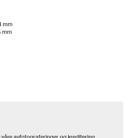
54 mm
05 mm
våre avfotograferinger og kreditering