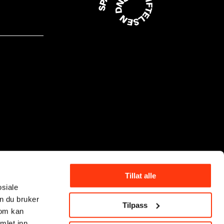
Tillat alle
osiale
n du bruker
Tilpass
som kan
mlet inn