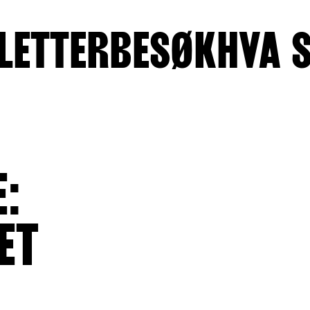
LETTER
BESØK
HVA 
:
ET