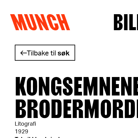
MUNCH
BIL
Hopp til innhold
Tilbake til
søk
KONGSEMNENE
BRODERMORD
Litografi
1929