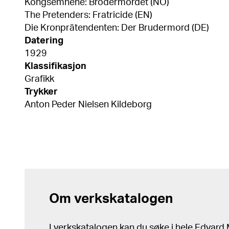
Kongsemnene: Brodermordet (NO)
The Pretenders: Fratricide (EN)
Die Kronprätendenten: Der Brudermord (DE)
Datering
1929
Klassifikasjon
Grafikk
Trykker
Anton Peder Nielsen Kildeborg
Om verkskatalogen
I verkskatalogen kan du søke i hele Edvar