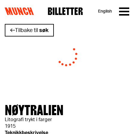
MUNCH
BILLETTER
English
Hopp til innhold
Tilbake til
søk
NØYTRALIEN
Litografi trykt i farger
1915
Teknikkbeskrivelse