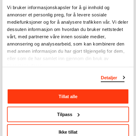
MUNCHs samling består av over 42 000 unike
museumsobjekter, inkludert nærmere 27 000 unike
Vi bruker informasjonskapsler for å gi innhold og
kunstverk. I tillegg til den ekstraordinære samlingen
annonser et personlig preg, for å levere sosiale
som
Edvard Munch
testamenterte til Oslo
mediefunksjoner og for å analysere trafikken vår. Vi deler
kommune i 1940, rommer museet også samlingene
dessuten informasjon om hvordan du bruker nettstedet
til Rolf Stenersen, Amaldus Nielsen og Ludvig O.
vårt, med partnerne våre innen sosiale medier,
Ravensberg.
annonsering og analysearbeid, som kan kombinere den
med annen informasjon du har gjort tilgjengelig for dem,
Mer
o
m MUNCHs
samling
eller som de har samlet inn gjennom din bruk av
tjenestene deres.
Les mer om bruk av våre avfotograferinger og
Detaljer
kreditering
Tillat alle
Les mer om arbeidet med å digitalisere Munchs
kunstnerskap
Tilpass
Den digitale tilgjengeliggjøringen av museets
samling og katalogen over Edvard Munchs
Ikke tillat
komplette kunstnerskap er støttet