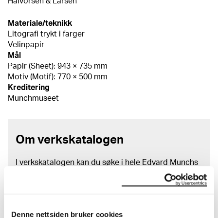
Halvorsen & Larsen
Materiale/teknikk
Litografi trykt i farger
Velinpapir
Mål
Papir (Sheet): 943 × 735 mm
Motiv (Motif): 770 × 500 mm
Kreditering
Munchmuseet
Om verkskatalogen
I verkskatalogen kan du søke i hele Edvard Munchs
kunstnerskap. Verkskatalogen utbedres jevnlig i
samsvar med den nyeste forskningen. Vi tar
forbehold om at feil kan forekomme.
Denne nettsiden bruker cookies