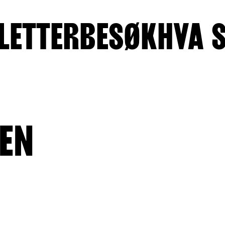
LETTER
BESØK
HVA 
EN