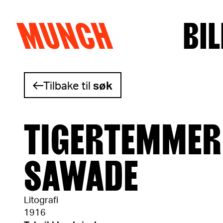
MUNCH
BIL
Hopp til innhold
Tilbake til
søk
TIGERTEMMER
SAWADE
Litografi
1916