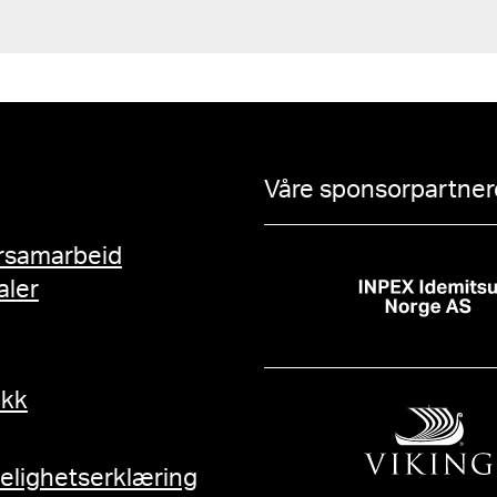
Våre sponsorpartnere
rsamarbeid
aler
ikk
gelighetserklæring