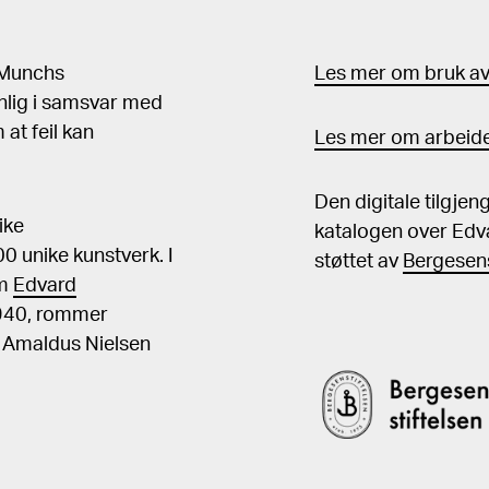
d Munchs
Les mer om bruk av 
nlig i samsvar med
at feil kan
Les mer om arbeide
Den digitale tilgje
ike
katalogen over Edv
 unike kunstverk. I
støttet av
Bergesens
om
Edvard
1940, rommer
, Amaldus Nielsen