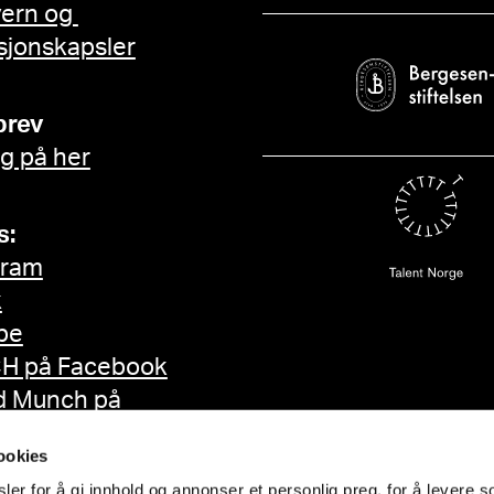
vern og
sjonskapsler
brev
g på her
s:
gram
k
be
H på Facebook
d Munch på
ok
ookies
er for å gi innhold og annonser et personlig preg, for å levere s