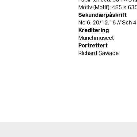
Papir (Sheet): 581 × 8
Motiv (Motif): 485 × 6
Sekundærpåskrift
No 6. 20/12.16 // Sch 457
Kreditering
Munchmuseet
Portrettert
Richard Sawade