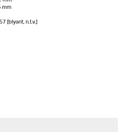
12 mm
35 mm
 [blyant, n.t.v.]