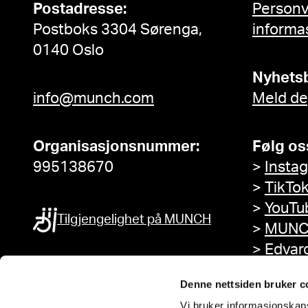
Postadresse:
Person
Postboks 3304 Sørenga,
informa
0140 Oslo
Nyhets
info@munch.com
Meld de
Organisasjonsnummer:
Følg os
995138670
>
Insta
>
TikTo
>
YouTu
Tilgjengelighet på MUNCH
>
MUNC
>
Edvar
Facebo
Denne nettsiden bruker c
Vi bruker informasjonskapsl