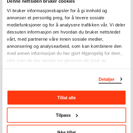
Denne nettsiden bruker cookies
MUNCHs samling består av over 42 000 unike
Vi bruker informasjonskapsler for å gi innhold og
museumsobjekter, inkludert nærmere 27 000 unike
annonser et personlig preg, for å levere sosiale
kunstverk. I tillegg til den ekstraordinære samlingen
mediefunksjoner og for å analysere trafikken vår. Vi deler
som
Edvard Munch
testamenterte til Oslo
dessuten informasjon om hvordan du bruker nettstedet
kommune i 1940, rommer museet også samlingene
vårt, med partnerne våre innen sosiale medier,
til Rolf Stenersen, Amaldus Nielsen og Ludvig O.
Ravensberg.
annonsering og analysearbeid, som kan kombinere den
med annen informasjon du har gjort tilgjengelig for dem,
Mer
o
m MUNCHs
samling
eller som de har samlet inn gjennom din bruk av
tjenestene deres.
Detaljer
Les mer om bruk av våre avfotograferinger og
kreditering
Tillat alle
Les mer om arbeidet med å digitalisere Munchs
kunstnerskap
Tilpass
Den digitale tilgjengeliggjøringen av museets
samling og katalogen over Edvard Munchs
Ikke tillat