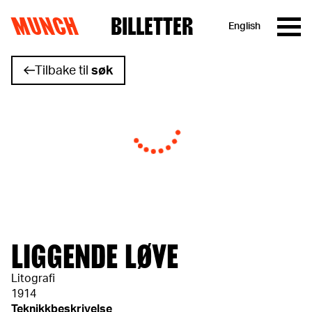
MUNCH
BILLETTER
English
Hopp til innhold
Tilbake til
søk
LIGGENDE LØVE
Litografi
1914
Teknikkbeskrivelse