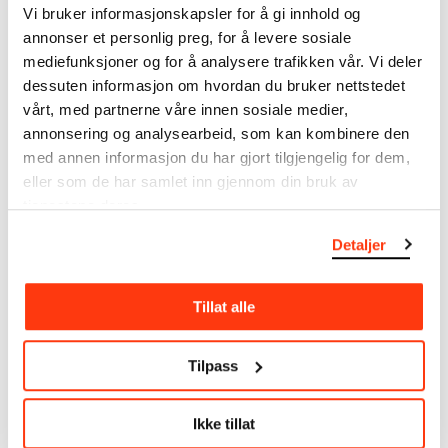
museumsobjekter, inkludert nærmere 27 000 unike
Vi bruker informasjonskapsler for å gi innhold og
kunstverk. I tillegg til den ekstraordinære samlingen
annonser et personlig preg, for å levere sosiale
som
Edvard Munch
testamenterte til Oslo
mediefunksjoner og for å analysere trafikken vår. Vi deler
kommune i 1940, rommer museet også samlingene
dessuten informasjon om hvordan du bruker nettstedet
til Rolf Stenersen, Amaldus Nielsen og Ludvig O.
vårt, med partnerne våre innen sosiale medier,
Ravensberg.
annonsering og analysearbeid, som kan kombinere den
med annen informasjon du har gjort tilgjengelig for dem,
Mer
o
m MUNCHs
samling
eller som de har samlet inn gjennom din bruk av
tjenestene deres.
Les mer om bruk av våre avfotograferinger og
Detaljer
kreditering
Les mer om arbeidet med å digitalisere Munchs
Tillat alle
kunstnerskap
Tilpass
Den digitale tilgjengeliggjøringen av museets
samling og katalogen over Edvard Munchs
komplette kunstnerskap er støttet
Ikke tillat
av
Bergesenstiftelsen
.