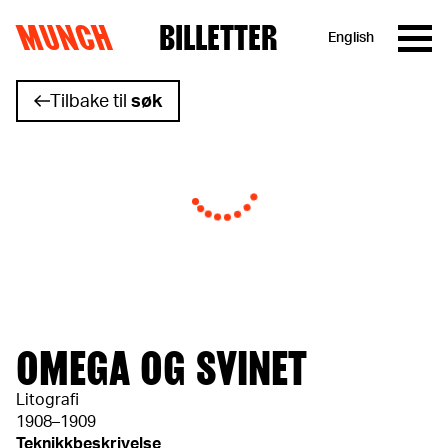
MUNCH
BILLETTER
English
Hopp til innhold
Tilbake til
søk
OMEGA OG SVINET
Litografi
1908–1909
Teknikkbeskrivelse