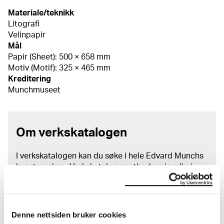
Materiale/teknikk
Litografi
Velinpapir
Mål
Papir (Sheet): 500 × 658 mm
Motiv (Motif): 325 × 465 mm
Kreditering
Munchmuseet
Om verkskatalogen
I verkskatalogen kan du søke i hele Edvard Munchs
kunstnerskap. Verkskatalogen utbedres jevnlig i
samsvar med den nyeste forskningen. Vi tar
forbehold om at feil kan forekomme.
MUNCHs samling består av over 42 000 unike
Denne nettsiden bruker cookies