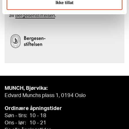
Ikke tillat
samling og katalogen over Edvard Munchs
komplette kunstnerskap er støttet
av
Bergesenstiftelsen
.
MUNCH, Bjørvika:
Edvard Munchs plass 1, 0194 Oslo
Ordinære åpningstider
Søn - tirs: 10 - 18
Ons - lør: 10 - 21