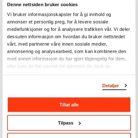
Denne nettsiden bruker cookies
MUNCHs samling består av over 42 000 unike
Vi bruker informasjonskapsler for å gi innhold og
museumsobjekter, inkludert nærmere 27 000 unike
annonser et personlig preg, for å levere sosiale
kunstverk. I tillegg til den ekstraordinære samlingen
mediefunksjoner og for å analysere trafikken vår. Vi deler
som
Edvard Munch
testamenterte til Oslo
dessuten informasjon om hvordan du bruker nettstedet
kommune i 1940, rommer museet også samlingene
vårt, med partnerne våre innen sosiale medier,
til Rolf Stenersen, Amaldus Nielsen og Ludvig O.
annonsering og analysearbeid, som kan kombinere den
Ravensberg.
med annen informasjon du har gjort tilgjengelig for dem,
eller som de har samlet inn gjennom din bruk av
Mer
o
m MUNCHs
samling
tjenestene deres.
Detaljer
Les mer om bruk av våre avfotograferinger og
kreditering
Tillat alle
Les mer om arbeidet med å digitalisere Munchs
kunstnerskap
Tilpass
Den digitale tilgjengeliggjøringen av museets