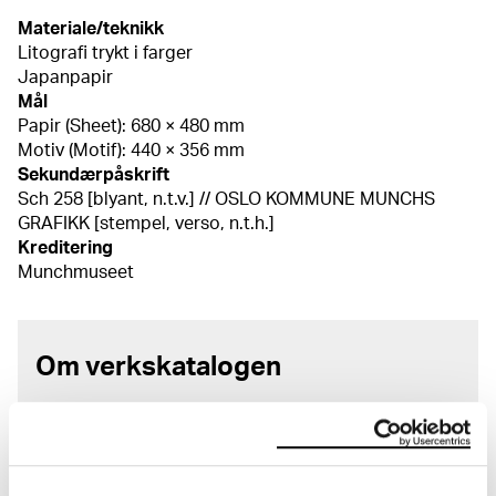
Materiale/teknikk
Litografi trykt i farger
Japanpapir
Mål
Papir (Sheet): 680 × 480 mm
Motiv (Motif): 440 × 356 mm
Sekundærpåskrift
Sch 258 [blyant, n.t.v.] // OSLO KOMMUNE MUNCHS
GRAFIKK [stempel, verso, n.t.h.]
Kreditering
Munchmuseet
Om verkskatalogen
I verkskatalogen kan du søke i hele Edvard Munchs
kunstnerskap. Verkskatalogen utbedres jevnlig i
samsvar med den nyeste forskningen. Vi tar
forbehold om at feil kan forekomme.