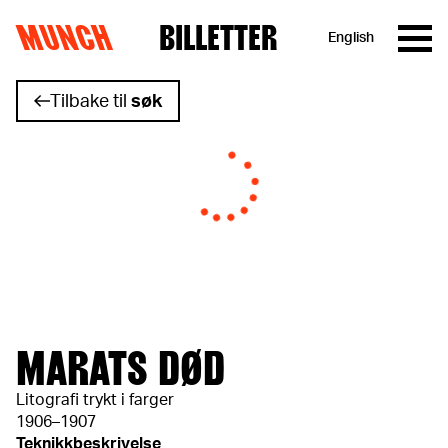
MUNCH
BILLETTER
English
Hopp til innhold
Tilbake til
søk
MARATS DØD
Litografi trykt i farger
1906–1907
Teknikkbeskrivelse