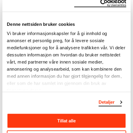
Om verkskatalogen
I verkskatalogen kan du søke i hele Edvard Munchs
Denne nettsiden bruker cookies
kunstnerskap. Verkskatalogen utbedres jevnlig i
samsvar med den nyeste forskningen. Vi tar
Vi bruker informasjonskapsler for å gi innhold og
forbehold om at feil kan forekomme.
annonser et personlig preg, for å levere sosiale
mediefunksjoner og for å analysere trafikken vår. Vi deler
MUNCHs samling består av over 42 000 unike
dessuten informasjon om hvordan du bruker nettstedet
museumsobjekter, inkludert nærmere 27 000 unike
vårt, med partnerne våre innen sosiale medier,
kunstverk. I tillegg til den ekstraordinære samlingen
annonsering og analysearbeid, som kan kombinere den
som
Edvard Munch
testamenterte til Oslo
med annen informasjon du har gjort tilgjengelig for dem,
kommune i 1940, rommer museet også samlingene
eller som de har samlet inn gjennom din bruk av
til Rolf Stenersen, Amaldus Nielsen og Ludvig O.
tjenestene deres.
Ravensberg.
Detaljer
Mer
o
m MUNCHs
samling
Tillat alle
Les mer om bruk av våre avfotograferinger og