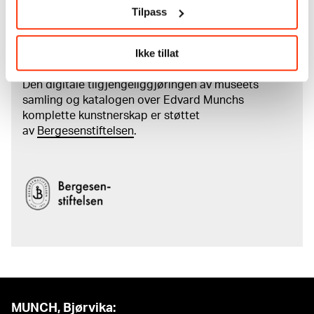
kreditering
Tilpass
Les mer om arbeidet med å digitalisere Munchs
kunstnerskap
Ikke tillat
Den digitale tilgjengeliggjøringen av museets
samling og katalogen over Edvard Munchs
komplette kunstnerskap er støttet
av
Bergesenstiftelsen
.
MUNCH, Bjørvika: