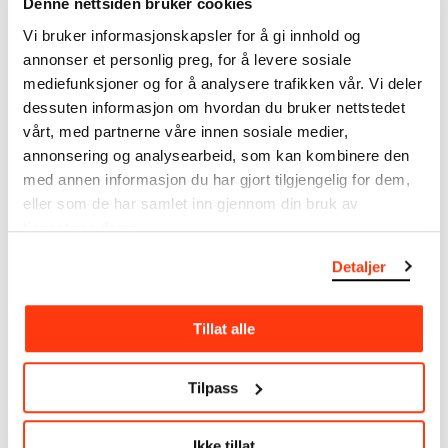
Denne nettsiden bruker cookies
MUNCHs samling består av over 42 000 unike
Vi bruker informasjonskapsler for å gi innhold og
museumsobjekter, inkludert nærmere 27 000 unike
annonser et personlig preg, for å levere sosiale
kunstverk. I tillegg til den ekstraordinære samlingen
mediefunksjoner og for å analysere trafikken vår. Vi deler
som
Edvard Munch
testamenterte til Oslo
dessuten informasjon om hvordan du bruker nettstedet
kommune i 1940, rommer museet også samlingene
vårt, med partnerne våre innen sosiale medier,
til Rolf Stenersen, Amaldus Nielsen og Ludvig O.
Ravensberg.
annonsering og analysearbeid, som kan kombinere den
med annen informasjon du har gjort tilgjengelig for dem,
Mer
o
m MUNCHs
samling
eller som de har samlet inn gjennom din bruk av
tjenestene deres.
Detaljer
Les mer om bruk av våre avfotograferinger og
kreditering
Tillat alle
Les mer om arbeidet med å digitalisere Munchs
kunstnerskap
Tilpass
Den digitale tilgjengeliggjøringen av museets
samling og katalogen over Edvard Munchs
Ikke tillat