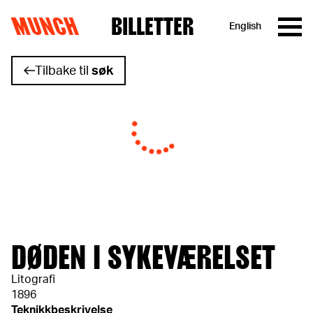
MUNCH
BILLETTER
English
Hopp til innhold
Tilbake til
søk
DØDEN I SYKEVÆRELSET
Litografi
1896
Teknikkbeskrivelse