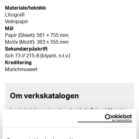
Materiale/teknikk
Litografi
Velinpapir
Mål
Papir (Sheet): 561 × 755 mm
Motiv (Motif): 363 × 555 mm
Sekundærpåskrift
Sch 73 // 215-8 [blyant, n.t.v.]
Kreditering
Munchmuseet
Om verkskatalogen
I verkskatalogen kan du søke i hele Edvard Munchs
kunstnerskap. Verkskatalogen utbedres jevnlig i
samsvar med den nyeste forskningen. Vi tar
forbehold om at feil kan forekomme.