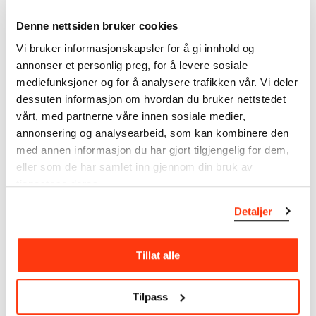
samsvar med den nyeste forskningen. Vi tar
Denne nettsiden bruker cookies
forbehold om at feil kan forekomme.
Vi bruker informasjonskapsler for å gi innhold og
MUNCHs samling består av over 42 000 unike
annonser et personlig preg, for å levere sosiale
museumsobjekter, inkludert nærmere 27 000 unike
mediefunksjoner og for å analysere trafikken vår. Vi deler
kunstverk. I tillegg til den ekstraordinære samlingen
dessuten informasjon om hvordan du bruker nettstedet
som
Edvard Munch
testamenterte til Oslo
vårt, med partnerne våre innen sosiale medier,
kommune i 1940, rommer museet også samlingene
annonsering og analysearbeid, som kan kombinere den
til Rolf Stenersen, Amaldus Nielsen og Ludvig O.
med annen informasjon du har gjort tilgjengelig for dem,
Ravensberg.
eller som de har samlet inn gjennom din bruk av
tjenestene deres.
Mer
o
m MUNCHs
samling
Detaljer
Les mer om bruk av våre avfotograferinger og
Tillat alle
kreditering
Les mer om arbeidet med å digitalisere Munchs
Tilpass
kunstnerskap