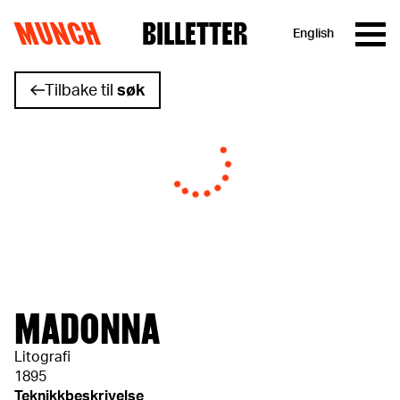
MUNCH
BILLETTER
English
Hopp til innhold
Tilbake til
søk
MADONNA
Litografi
1895
Teknikkbeskrivelse