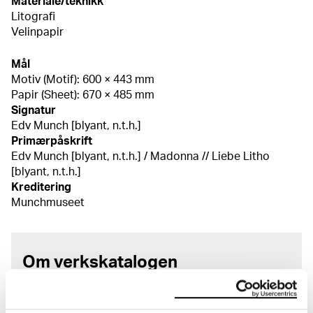
Materiale/teknikk
Litografi
Velinpapir
Mål
Motiv (Motif): 600 × 443 mm
Papir (Sheet): 670 × 485 mm
Signatur
Edv Munch [blyant, n.t.h.]
Primærpåskrift
Edv Munch [blyant, n.t.h.] / Madonna // Liebe Litho
[blyant, n.t.h.]
Kreditering
Munchmuseet
Om verkskatalogen
I verkskatalogen kan du søke i hele Edvard Munchs
kunstnerskap. Verkskatalogen utbedres jevnlig i