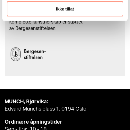
Ikke tillat
Den digitale tilgjengeliggjøringen av museets
samling og katalogen over Edvard Munchs
komplette kunstnerskap er støttet
av
Bergesenstiftelsen
.
MUNCH, Bjørvika:
Edvard Munchs plass 1, 0194 Oslo
Ordinære åpningstider
Søn - tirs: 10 - 18