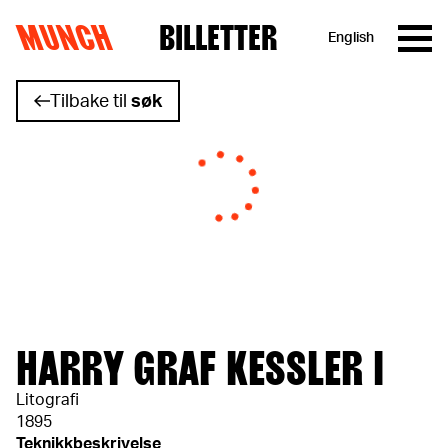
MUNCH
BILLETTER
English
Hopp til innhold
Tilbake til
søk
HARRY GRAF KESSLER I
Litografi
1895
Teknikkbeskrivelse