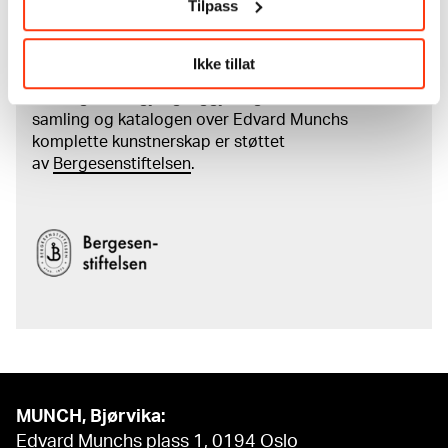
Tilpass
Les mer om arbeidet med å digitalisere Munchs
kunstnerskap
Ikke tillat
Den digitale tilgjengeliggjøringen av museets
samling og katalogen over Edvard Munchs
komplette kunstnerskap er støttet
av
Bergesenstiftelsen
.
MUNCH, Bjørvika:
Edvard Munchs plass 1, 0194 Oslo