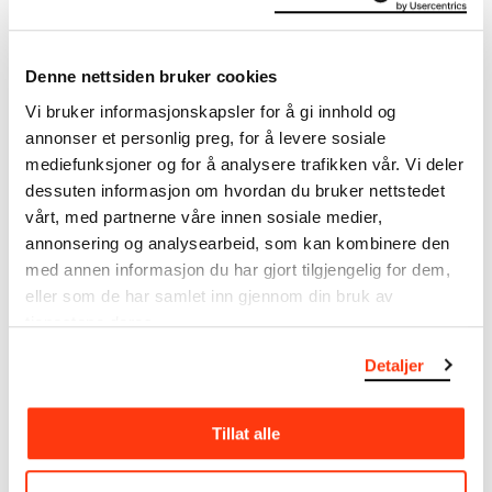
I verkskatalogen kan du søke i hele Edvard Munchs
kunstnerskap. Verkskatalogen utbedres jevnlig i
Denne nettsiden bruker cookies
samsvar med den nyeste forskningen. Vi tar
Vi bruker informasjonskapsler for å gi innhold og
forbehold om at feil kan forekomme.
annonser et personlig preg, for å levere sosiale
mediefunksjoner og for å analysere trafikken vår. Vi deler
MUNCHs samling består av over 42 000 unike
dessuten informasjon om hvordan du bruker nettstedet
museumsobjekter, inkludert nærmere 27 000 unike
vårt, med partnerne våre innen sosiale medier,
kunstverk. I tillegg til den ekstraordinære samlingen
som
Edvard Munch
testamenterte til Oslo
annonsering og analysearbeid, som kan kombinere den
kommune i 1940, rommer museet også samlingene
med annen informasjon du har gjort tilgjengelig for dem,
til Rolf Stenersen, Amaldus Nielsen og Ludvig O.
eller som de har samlet inn gjennom din bruk av
Ravensberg.
tjenestene deres.
Detaljer
Mer
o
m MUNCHs
samling
Tillat alle
Les mer om bruk av våre avfotograferinger og
kreditering