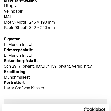
Materiale/teknikk
Litografi
Velinpapir
Mål
Motiv (Motif): 245 × 190 mm
Papir (Sheet): 322 × 240 mm
Signatur
E. Munch [n.t.v.]
Primærpåskrift
E. Munch [n.t.v.]
Sekundærpåskrift
Sch 29 I? [blyant, n.t.v.] // 159 [blyant, verso, n.t.v.]
Kreditering
Munchmuseet
Portrettert
Harry Graf von Kessler
Om verkskatalogen