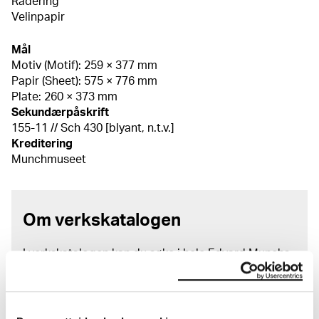
Radering
Velinpapir
Mål
Motiv (Motif): 259 × 377 mm
Papir (Sheet): 575 × 776 mm
Plate: 260 × 373 mm
Sekundærpåskrift
155-11 // Sch 430 [blyant, n.t.v.]
Kreditering
Munchmuseet
Om verkskatalogen
I verkskatalogen kan du søke i hele Edvard Munchs
kunstnerskap. Verkskatalogen utbedres jevnlig i
samsvar med den nyeste forskningen. Vi tar
forbehold om at feil kan forekomme.