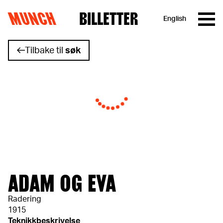
MUNCH
BILLETTER
English
Hopp til innhold
Tilbake til
søk
ADAM OG EVA
Radering
1915
Teknikkbeskrivelse