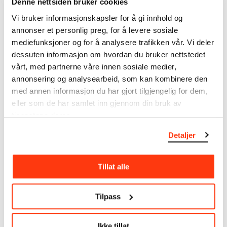
Denne nettsiden bruker cookies
MUNCHs samling består av over 42 000 unike
Vi bruker informasjonskapsler for å gi innhold og
museumsobjekter, inkludert nærmere 27 000 unike
annonser et personlig preg, for å levere sosiale
kunstverk. I tillegg til den ekstraordinære samlingen
mediefunksjoner og for å analysere trafikken vår. Vi deler
som
Edvard Munch
testamenterte til Oslo
dessuten informasjon om hvordan du bruker nettstedet
kommune i 1940, rommer museet også samlingene
vårt, med partnerne våre innen sosiale medier,
til Rolf Stenersen, Amaldus Nielsen og Ludvig O.
Ravensberg.
annonsering og analysearbeid, som kan kombinere den
med annen informasjon du har gjort tilgjengelig for dem,
Mer
o
m MUNCHs
samling
eller som de har samlet inn gjennom din bruk av
tjenestene deres.
Detaljer
Les mer om bruk av våre avfotograferinger og
kreditering
Tillat alle
Les mer om arbeidet med å digitalisere Munchs
kunstnerskap
Tilpass
Den digitale tilgjengeliggjøringen av museets
samling og katalogen over Edvard Munchs
Ikke tillat