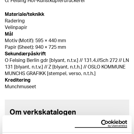
O. Felsing Hof-Kunstkupferdruckerei
Materiale/teknikk
Radering
Velinpapir
Mål
Motiv (Motif): 595 × 440 mm
Papir (Sheet): 940 × 725 mm
Sekundærpåskrift
O Felsing Berlin gdr [blyant, n.t.v.] // 131.4.//Sch 272 // LN
131 [blyant, n.t.v.] // Z [blyant, n.t.h.] // OSLO KOMMUNE
MUNCHS GRAFIKK [stempel, verso, n.t.h.]
Kreditering
Munchmuseet
Om verkskatalogen
I verkskatalogen kan du søke i hele Edvard Munchs
kunstnerskap. Verkskatalogen utbedres jevnlig i