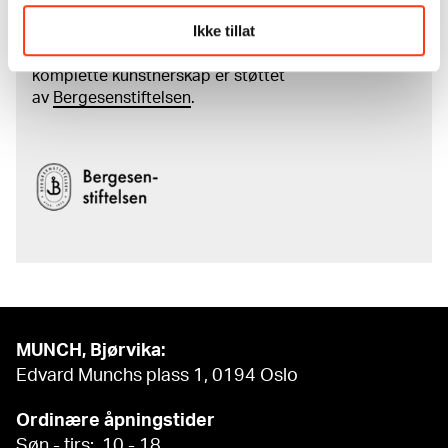
Ikke tillat
Den digitale tilgjengeliggjøringen av museets
samling og katalogen over Edvard Munchs
komplette kunstnerskap er støttet
av
Bergesenstiftelsen
.
MUNCH, Bjørvika:
Edvard Munchs plass 1, 0194 Oslo
Ordinære åpningstider
Søn - tirs: 10 - 18