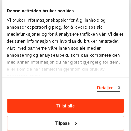
samsvar med den nyeste forskningen. Vi tar
Denne nettsiden bruker cookies
forbehold om at feil kan forekomme.
Vi bruker informasjonskapsler for å gi innhold og
MUNCHs samling består av over 42 000 unike
annonser et personlig preg, for å levere sosiale
museumsobjekter, inkludert nærmere 27 000 unike
mediefunksjoner og for å analysere trafikken vår. Vi deler
kunstverk. I tillegg til den ekstraordinære samlingen
dessuten informasjon om hvordan du bruker nettstedet
som
Edvard Munch
testamenterte til Oslo
vårt, med partnerne våre innen sosiale medier,
kommune i 1940, rommer museet også samlingene
annonsering og analysearbeid, som kan kombinere den
til Rolf Stenersen, Amaldus Nielsen og Ludvig O.
med annen informasjon du har gjort tilgjengelig for dem,
Ravensberg.
eller som de har samlet inn gjennom din bruk av
tjenestene deres.
Mer
o
m MUNCHs
samling
Detaljer
Les mer om bruk av våre avfotograferinger og
Tillat alle
kreditering
Les mer om arbeidet med å digitalisere Munchs
Tilpass
kunstnerskap