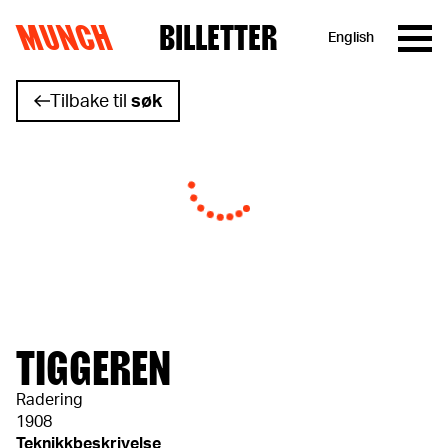
MUNCH
BILLETTER
English
Hopp til innhold
Tilbake til
søk
TIGGEREN
Radering
1908
Teknikkbeskrivelse