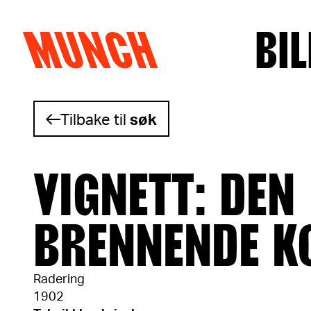
MUNCH
BIL
Hopp til innhold
Tilbake til
søk
VIGNETT: DEN
BRENNENDE K
Radering
1902