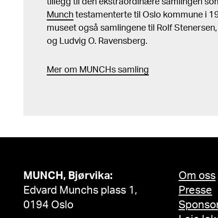
tillegg til den ekstraordinære samlingen s
Munch
testamenterte til Oslo kommune i 
museet også samlingene til Rolf Stenersen
og Ludvig O. Ravensberg.
Mer
o
m MUNCHs
samling
MUNCH, Bjørvika:
Om oss
Edvard Munchs plass 1,
Presse
0194 Oslo
Sponso