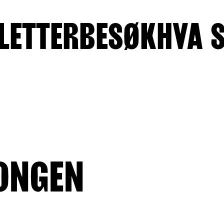
LETTER
BESØK
HVA 
ONGEN