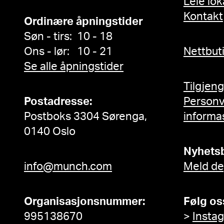
Leie lok
Kontakt
Ordinære åpningstider
Søn - tirs: 10 - 18
Ons - lør: 10 - 21
Nettbut
Se alle åpningstider
Tilgjen
Postadresse:
Person
Postboks 3304 Sørenga,
informa
0140 Oslo
Nyhets
info@munch.com
Meld de
Organisasjonsnummer:
Følg os
995138670
>
Insta