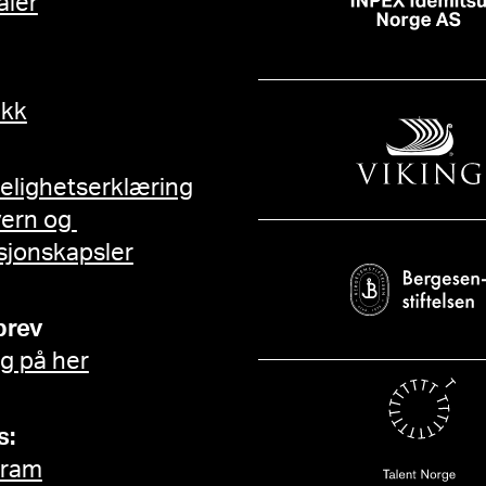
aler
ikk
gelighetserklæring
vern og
sjonskapsler
brev
g på her
s:
gram