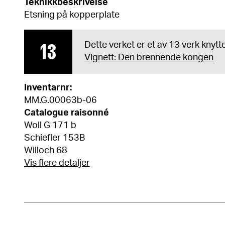
Teknikkbeskrivelse
Etsning på kopperplate
13
Dette verket er et av 13 verk knytte
Vignett: Den brennende kongen
Inventarnr:
MM.G.00063b-06
Catalogue raisonné
Woll G 171 b
Schiefler 153B
Willoch 68
Vis flere detaljer