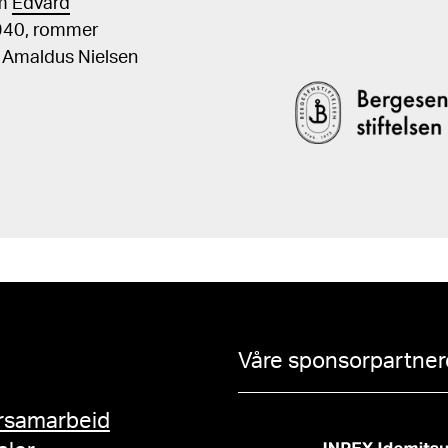
om
Edvard
1940, rommer
, Amaldus Nielsen
Våre sponsorpartnere
rsamarbeid