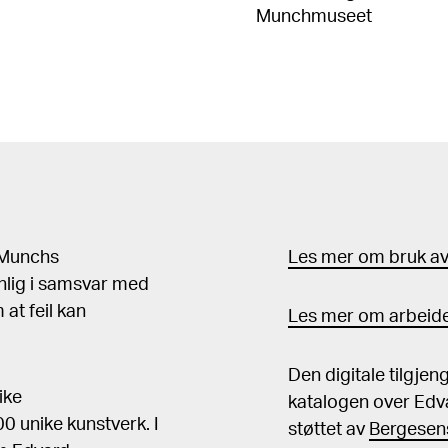
Munchmuseet
d Munchs
Les mer om bruk av 
nlig i samsvar med
at feil kan
Les mer om arbeide
Den digitale tilgje
ike
katalogen over Edv
 unike kunstverk. I
støttet av
Bergesens