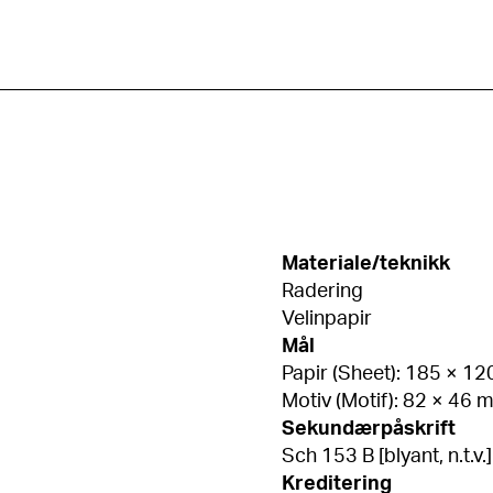
Materiale/teknikk
Radering
Velinpapir
Mål
Papir (Sheet): 185 × 1
Motiv (Motif): 82 × 46
Sekundærpåskrift
Sch 153 B [blyant, n.t.v.]
Kreditering