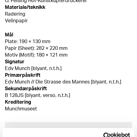
O. Felsing Hof-Kunstkupferdruckerei
Materiale/teknikk
Radering
Velinpapir
Mål
Plate: 190 × 130 mm
Papir (Sheet): 282 × 220 mm
Motiv (Motif): 180 × 121 mm
Signatur
Edv Munch [blyant, n.t.h.]
Primærpåskrift
Edv Munch // Die Strasse des Mannes [blyant, n.t.h.]
Sekundærpåskrift
B 128JS [blyant, verso, n.t.h.]
Kreditering
Munchmuseet
Om verkskatalogen