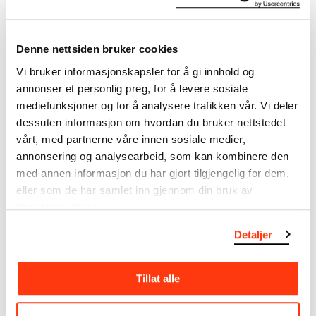
I verkskatalogen kan du søke i hele Edvard Munchs
kunstnerskap. Verkskatalogen utbedres jevnlig i
Denne nettsiden bruker cookies
samsvar med den nyeste forskningen. Vi tar
Vi bruker informasjonskapsler for å gi innhold og
forbehold om at feil kan forekomme.
annonser et personlig preg, for å levere sosiale
mediefunksjoner og for å analysere trafikken vår. Vi deler
MUNCHs samling består av over 42 000 unike
dessuten informasjon om hvordan du bruker nettstedet
museumsobjekter, inkludert nærmere 27 000 unike
vårt, med partnerne våre innen sosiale medier,
kunstverk. I tillegg til den ekstraordinære samlingen
som
Edvard Munch
testamenterte til Oslo
annonsering og analysearbeid, som kan kombinere den
kommune i 1940, rommer museet også samlingene
med annen informasjon du har gjort tilgjengelig for dem,
til Rolf Stenersen, Amaldus Nielsen og Ludvig O.
eller som de har samlet inn gjennom din bruk av
Ravensberg.
tjenestene deres.
Detaljer
Mer
o
m MUNCHs
samling
Tillat alle
Les mer om bruk av våre avfotograferinger og
kreditering