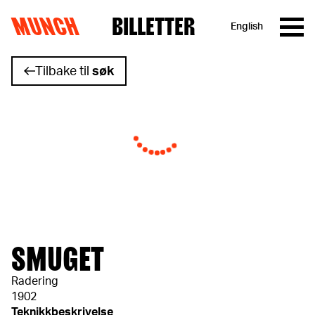
MUNCH
BILLETTER
English
Hopp til innhold
Tilbake til
søk
SMUGET
Radering
1902
Teknikkbeskrivelse