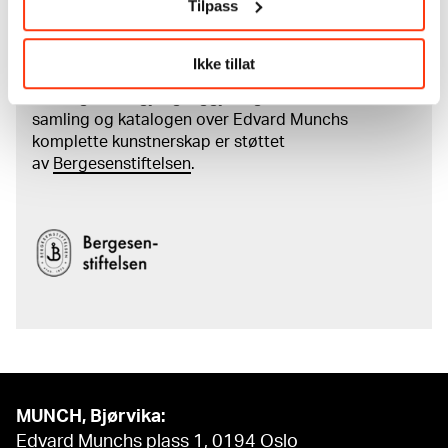
Tilpass
Les mer om arbeidet med å digitalisere Munchs
kunstnerskap
Ikke tillat
Den digitale tilgjengeliggjøringen av museets
samling og katalogen over Edvard Munchs
komplette kunstnerskap er støttet
av
Bergesenstiftelsen
.
MUNCH, Bjørvika:
Edvard Munchs plass 1, 0194 Oslo